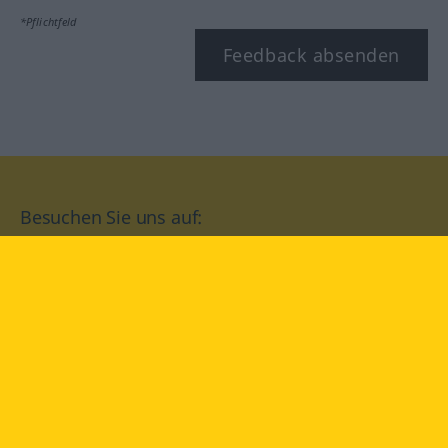
*Pflichtfeld
Feedback absenden
Besuchen Sie uns auf:
facebook
YouTube
Instagram
Langenscheidt
NUTZUNGSBEDINGUNGEN