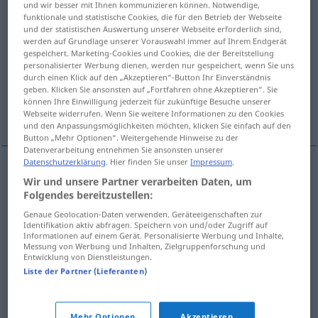
und wir besser mit Ihnen kommunizieren können. Notwendige,
funktionale und statistische Cookies, die für den Betrieb der Webseite
Übersicht aller Übersetzungen
und der statistischen Auswertung unserer Webseite erforderlich sind,
werden auf Grundlage unserer Vorauswahl immer auf Ihrem Endgerät
(Für mehr Details die Übersetzung anklicken/antippen)
gespeichert. Marketing-Cookies und Cookies, die der Bereitstellung
personalisierter Werbung dienen, werden nur gespeichert, wenn Sie uns
prebendary, beneficiary, incumbent
durch einen Klick auf den „Akzeptieren“-Button Ihr Einverständnis
geben. Klicken Sie ansonsten auf „Fortfahren ohne Akzeptieren“. Sie
können Ihre Einwilligung jederzeit für zukünftige Besuche unserer
inmate of an old people’s home
Webseite widerrufen. Wenn Sie weitere Informationen zu den Cookies
und den Anpassungsmöglichkeiten möchten, klicken Sie einfach auf den
Button „Mehr Optionen“. Weitergehende Hinweise zu der
Datenverarbeitung entnehmen Sie ansonsten unserer
Datenschutzerklärung
. Hier finden Sie unser
Impressum
.
Wir und unsere Partner verarbeiten Daten, um
prebendary
Pfründner
KATH
Folgendes bereitzustellen:
Genaue Geolocation-Daten verwenden. Geräteeigenschaften zur
beneficiary
Pfründner
KATH
Identifikation aktiv abfragen. Speichern von und/oder Zugriff auf
Informationen auf einem Gerät. Personalisierte Werbung und Inhalte,
Messung von Werbung und Inhalten, Zielgruppenforschung und
incumbent
Pfründner
KATH
Entwicklung von Dienstleistungen.
Liste der Partner (Lieferanten)
inmate
of an
old
people’s
home
Pfründner
Mehr Optionen
Akzeptieren