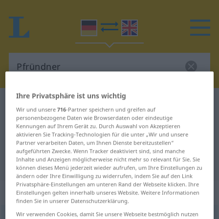
Ihre Privatsphäre ist uns wichtig
Deutsch-Englisch Wörterbuch
Pfründner
Wir und unsere
716
-Partner speichern und greifen auf
Deutsch-Englisch Übersetzung für
personenbezogene Daten wie Browserdaten oder eindeutige
Kennungen auf Ihrem Gerät zu. Durch Auswahl von Akzeptieren
"Pfründner"
aktivieren Sie Tracking-Technologien für die unter „Wir und unsere
Partner verarbeiten Daten, um Ihnen Dienste bereitzustellen“
aufgeführten Zwecke. Wenn Tracker deaktiviert sind, sind manche
Inhalte und Anzeigen möglicherweise nicht mehr so relevant für Sie. Sie
"Pfründner" Englisch Übersetzung
können dieses Menü jederzeit wieder aufrufen, um Ihre Einstellungen zu
ändern oder Ihre Einwilligung zu widerrufen, indem Sie auf den Link
Privatsphäre-Einstellungen am unteren Rand der Webseite klicken. Ihre
„Pfründner“
: Maskulinum
Einstellungen gelten innerhalb unseres Website. Weitere Informationen
finden Sie in unserer Datenschutzerklärung.
Wir verwenden Cookies, damit Sie unsere Webseite bestmöglich nutzen
Pfründner
[ˈpfrʏndnər]
m
<
Pfründners
;
Pfründner
>