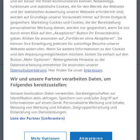
und wir besser mit Ihnen kommunizieren können. Notwendige,
funktionale und statistische Cookies, die für den Betrieb der Webseite
Pfändungsbefehl
m
und der statistischen Auswertung unserer Webseite erforderlich sind,
werden auf Grundlage unserer Vorauswahl immer auf Ihrem Endgerät
Übersicht aller Übersetzungen
gespeichert. Marketing-Cookies und Cookies, die der Bereitstellung
personalisierter Werbung dienen, werden nur gespeichert, wenn Sie uns
(Für mehr Details die Übersetzung anklicken/antippen)
durch einen Klick auf den „Akzeptieren“-Button Ihr Einverständnis
geben. Klicken Sie ansonsten auf „Fortfahren ohne Akzeptieren“. Sie
writ of attachment, distringas, warrant of
können Ihre Einwilligung jederzeit für zukünftige Besuche unserer
attachment
Webseite widerrufen. Wenn Sie weitere Informationen zu den Cookies
und den Anpassungsmöglichkeiten möchten, klicken Sie einfach auf den
Button „Mehr Optionen“. Weitergehende Hinweise zu der
Datenverarbeitung entnehmen Sie ansonsten unserer
Datenschutzerklärung
. Hier finden Sie unser
Impressum
.
Wir und unsere Partner verarbeiten Daten, um
warrant
of
attachment
(
od
distress)
Folgendes bereitzustellen:
Pfändungsbefehl
JUR
Genaue Geolocation-Daten verwenden. Geräteeigenschaften zur
Identifikation aktiv abfragen. Speichern von und/oder Zugriff auf
Informationen auf einem Gerät. Personalisierte Werbung und Inhalte,
writ
of
attachment
Pfändungsbefehl
Messung von Werbung und Inhalten, Zielgruppenforschung und
US
JUR
Entwicklung von Dienstleistungen.
Liste der Partner (Lieferanten)
distringas
Pfändungsbefehl
BR
JUR
Mehr Optionen
Akzeptieren