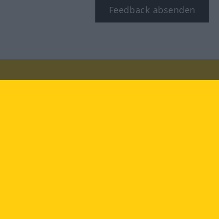
Feedback absenden
Besuchen Sie uns auf:
facebook
YouTube
Instagram
Langenscheidt
NUTZUNGSBEDINGUNGEN
DATENSCHUTZBESTIMMUNGEN