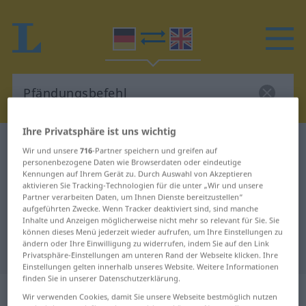
Ihre Privatsphäre ist uns wichtig
Deutsch-Englisch Wörterbuch
Pfändungsbefehl
Wir und unsere
716
-Partner speichern und greifen auf
personenbezogene Daten wie Browserdaten oder eindeutige
Deutsch-Englisch Übersetzung für
Kennungen auf Ihrem Gerät zu. Durch Auswahl von Akzeptieren
"Pfändungsbefehl"
aktivieren Sie Tracking-Technologien für die unter „Wir und unsere
Partner verarbeiten Daten, um Ihnen Dienste bereitzustellen“
aufgeführten Zwecke. Wenn Tracker deaktiviert sind, sind manche
Inhalte und Anzeigen möglicherweise nicht mehr so relevant für Sie. Sie
"Pfändungsbefehl" Englisch
können dieses Menü jederzeit wieder aufrufen, um Ihre Einstellungen zu
ändern oder Ihre Einwilligung zu widerrufen, indem Sie auf den Link
Übersetzung
Privatsphäre-Einstellungen am unteren Rand der Webseite klicken. Ihre
Einstellungen gelten innerhalb unseres Website. Weitere Informationen
finden Sie in unserer Datenschutzerklärung.
„Pfändungsbefehl“
: Maskulinum
Wir verwenden Cookies, damit Sie unsere Webseite bestmöglich nutzen