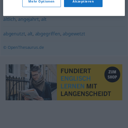
Mehr Optionen
Akzeptieren
abgenutzt
ältlich
,
angejahrt
,
alt
abgenutzt
,
alt
,
abgegriffen
,
abgewetzt
© OpenThesaurus.de