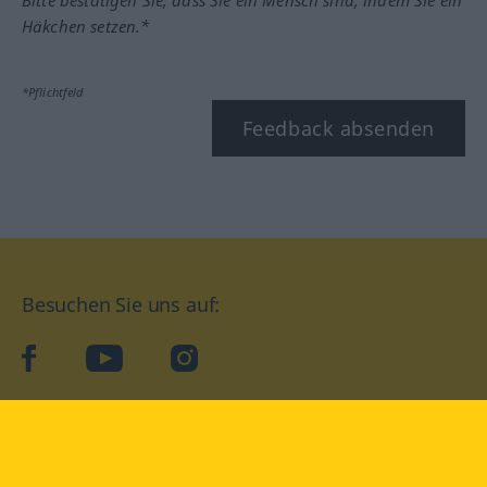
Häkchen setzen.*
*Pflichtfeld
Feedback absenden
Besuchen Sie uns auf:
facebook
YouTube
Instagram
Langenscheidt