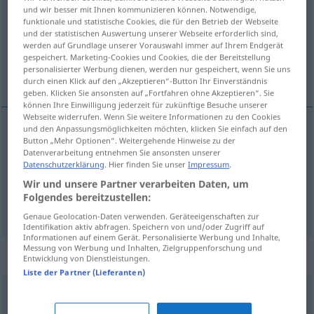
und wir besser mit Ihnen kommunizieren können. Notwendige,
funktionale und statistische Cookies, die für den Betrieb der Webseite
Übersicht aller Übersetzungen
und der statistischen Auswertung unserer Webseite erforderlich sind,
(Für mehr Details die Übersetzung anklicken/antippen)
werden auf Grundlage unserer Vorauswahl immer auf Ihrem Endgerät
gespeichert. Marketing-Cookies und Cookies, die der Bereitstellung
personalisierter Werbung dienen, werden nur gespeichert, wenn Sie uns
old
durch einen Klick auf den „Akzeptieren“-Button Ihr Einverständnis
geben. Klicken Sie ansonsten auf „Fortfahren ohne Akzeptieren“. Sie
können Ihre Einwilligung jederzeit für zukünftige Besuche unserer
Webseite widerrufen. Wenn Sie weitere Informationen zu den Cookies
und den Anpassungsmöglichkeiten möchten, klicken Sie einfach auf den
Button „Mehr Optionen“. Weitergehende Hinweise zu der
old
oll
Datenverarbeitung entnehmen Sie ansonsten unserer
Datenschutzerklärung
. Hier finden Sie unser
Impressum
.
besonders
Kamelle
oll
→ siehe „
“
NORDD
UMG
Wir und unsere Partner verarbeiten Daten, um
Folgendes bereitzustellen:
Genaue Geolocation-Daten verwenden. Geräteeigenschaften zur
Identifikation aktiv abfragen. Speichern von und/oder Zugriff auf
Informationen auf einem Gerät. Personalisierte Werbung und Inhalte,
Messung von Werbung und Inhalten, Zielgruppenforschung und
Synonyme für "oll"
Entwicklung von Dienstleistungen.
Liste der Partner (Lieferanten)
verschlissen
,
zerschlissen
,
abgetragen
,
fadenscheinig
,