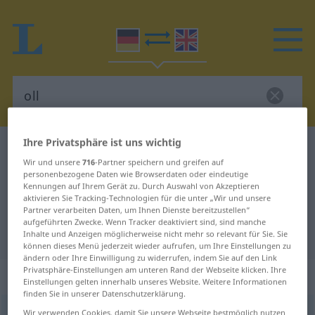
Ihre Privatsphäre ist uns wichtig
Deutsch-Englisch Wörterbuch
oll
Wir und unsere
716
-Partner speichern und greifen auf
Deutsch-Englisch Übersetzung für
personenbezogene Daten wie Browserdaten oder eindeutige
Kennungen auf Ihrem Gerät zu. Durch Auswahl von Akzeptieren
"oll"
aktivieren Sie Tracking-Technologien für die unter „Wir und unsere
Partner verarbeiten Daten, um Ihnen Dienste bereitzustellen“
aufgeführten Zwecke. Wenn Tracker deaktiviert sind, sind manche
"oll" Englisch Übersetzung
Inhalte und Anzeigen möglicherweise nicht mehr so relevant für Sie. Sie
können dieses Menü jederzeit wieder aufrufen, um Ihre Einstellungen zu
ändern oder Ihre Einwilligung zu widerrufen, indem Sie auf den Link
Privatsphäre-Einstellungen am unteren Rand der Webseite klicken. Ihre
„oll“
: Adjektiv
Einstellungen gelten innerhalb unseres Website. Weitere Informationen
finden Sie in unserer Datenschutzerklärung.
oll
Wir verwenden Cookies, damit Sie unsere Webseite bestmöglich nutzen
[ɔl]
adj
besonders
NORDD
UMG