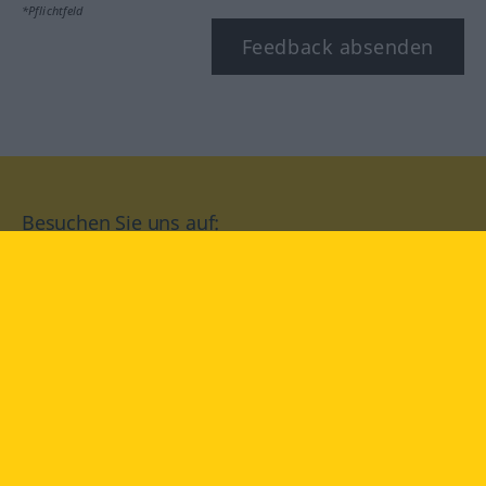
*Pflichtfeld
Feedback absenden
Besuchen Sie uns auf:
facebook
YouTube
Instagram
Langenscheidt
NUTZUNGSBEDINGUNGEN