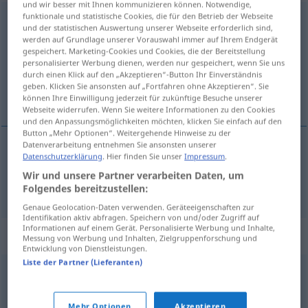
und wir besser mit Ihnen kommunizieren können. Notwendige,
funktionale und statistische Cookies, die für den Betrieb der Webseite
Notenschrift
f
und der statistischen Auswertung unserer Webseite erforderlich sind,
werden auf Grundlage unserer Vorauswahl immer auf Ihrem Endgerät
Übersicht aller Übersetzungen
gespeichert. Marketing-Cookies und Cookies, die der Bereitstellung
personalisierter Werbung dienen, werden nur gespeichert, wenn Sie uns
(Für mehr Details die Übersetzung anklicken/antippen)
durch einen Klick auf den „Akzeptieren“-Button Ihr Einverständnis
geben. Klicken Sie ansonsten auf „Fortfahren ohne Akzeptieren“. Sie
musical notation
können Ihre Einwilligung jederzeit für zukünftige Besuche unserer
Webseite widerrufen. Wenn Sie weitere Informationen zu den Cookies
und den Anpassungsmöglichkeiten möchten, klicken Sie einfach auf den
Button „Mehr Optionen“. Weitergehende Hinweise zu der
Datenverarbeitung entnehmen Sie ansonsten unserer
Datenschutzerklärung
. Hier finden Sie unser
Impressum
.
(musical)
notation
Notenschrift
Wir und unsere Partner verarbeiten Daten, um
Folgendes bereitzustellen:
Genaue Geolocation-Daten verwenden. Geräteeigenschaften zur
Identifikation aktiv abfragen. Speichern von und/oder Zugriff auf
Informationen auf einem Gerät. Personalisierte Werbung und Inhalte,
Synonyme für "Notenschrift"
Messung von Werbung und Inhalten, Zielgruppenforschung und
Entwicklung von Dienstleistungen.
Liste der Partner (Lieferanten)
(musikalische) Notation
Mehr Optionen
Akzeptieren