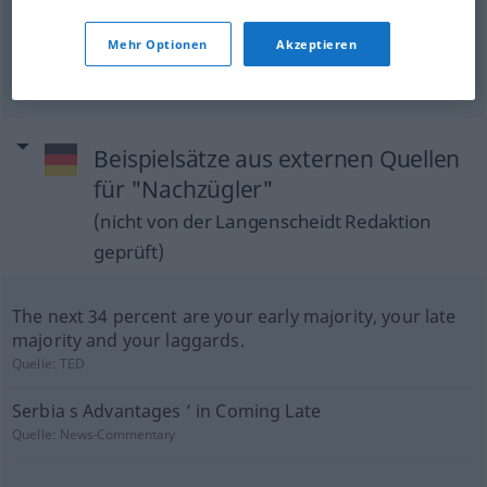
late
arrival
in the
family
Nachzügler
Mehr Optionen
Akzeptieren
Nachkömmling
UMG
Beispielsätze aus externen Quellen
für "Nachzügler"
(nicht von der Langenscheidt Redaktion
geprüft)
The next 34 percent are your early majority, your late
majority and your laggards.
Quelle:
TED
Serbia s Advantages ’ in Coming Late
Quelle:
News-Commentary