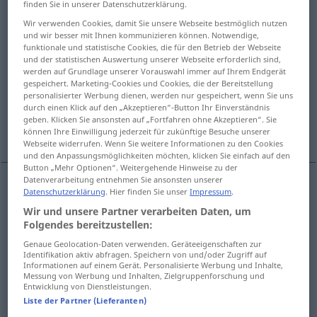
finden Sie in unserer Datenschutzerklärung.
Nachzüglerin
f
<
Nachzüglerin
;
Nachzüglerinnen
>
Wir verwenden Cookies, damit Sie unsere Webseite bestmöglich nutzen
und wir besser mit Ihnen kommunizieren können. Notwendige,
Übersicht aller Übersetzungen
funktionale und statistische Cookies, die für den Betrieb der Webseite
und der statistischen Auswertung unserer Webseite erforderlich sind,
(Für mehr Details die Übersetzung anklicken/antippen)
werden auf Grundlage unserer Vorauswahl immer auf Ihrem Endgerät
gespeichert. Marketing-Cookies und Cookies, die der Bereitstellung
straggler
latecomer
personalisierter Werbung dienen, werden nur gespeichert, wenn Sie uns
durch einen Klick auf den „Akzeptieren“-Button Ihr Einverständnis
geben. Klicken Sie ansonsten auf „Fortfahren ohne Akzeptieren“. Sie
child born late, late arrival in the family
können Ihre Einwilligung jederzeit für zukünftige Besuche unserer
Webseite widerrufen. Wenn Sie weitere Informationen zu den Cookies
und den Anpassungsmöglichkeiten möchten, klicken Sie einfach auf den
Button „Mehr Optionen“. Weitergehende Hinweise zu der
Datenverarbeitung entnehmen Sie ansonsten unserer
Datenschutzerklärung
. Hier finden Sie unser
Impressum
.
straggler
Nachzügler
a.
MIL
Wir und unsere Partner verarbeiten Daten, um
Folgendes bereitzustellen:
Genaue Geolocation-Daten verwenden. Geräteeigenschaften zur
latecomer
Nachzügler
Spätankommling
Identifikation aktiv abfragen. Speichern von und/oder Zugriff auf
Informationen auf einem Gerät. Personalisierte Werbung und Inhalte,
Messung von Werbung und Inhalten, Zielgruppenforschung und
Entwicklung von Dienstleistungen.
Liste der Partner (Lieferanten)
child
born
late
Nachzügler
Nachkömmling
UMG