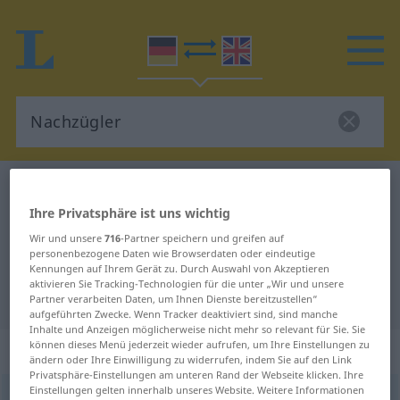
Deutsch-Englisch Wörterbuch
Nachzügler
Ihre Privatsphäre ist uns wichtig
Deutsch-Englisch Übersetzung für
Wir und unsere
716
-Partner speichern und greifen auf
"Nachzügler"
personenbezogene Daten wie Browserdaten oder eindeutige
Kennungen auf Ihrem Gerät zu. Durch Auswahl von Akzeptieren
aktivieren Sie Tracking-Technologien für die unter „Wir und unsere
"Nachzügler" Englisch Übersetzung
Partner verarbeiten Daten, um Ihnen Dienste bereitzustellen“
aufgeführten Zwecke. Wenn Tracker deaktiviert sind, sind manche
Inhalte und Anzeigen möglicherweise nicht mehr so relevant für Sie. Sie
können dieses Menü jederzeit wieder aufrufen, um Ihre Einstellungen zu
„Nachzügler“
: Maskulinum
ändern oder Ihre Einwilligung zu widerrufen, indem Sie auf den Link
Privatsphäre-Einstellungen am unteren Rand der Webseite klicken. Ihre
Einstellungen gelten innerhalb unseres Website. Weitere Informationen
Nachzügler
[-ˌtsyːklər]
m
<
Nachzüglers
;
Nachzügler
>