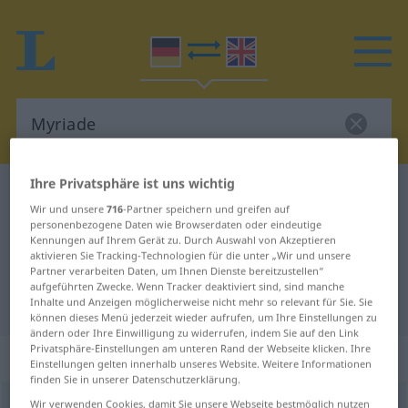
Ihre Privatsphäre ist uns wichtig
Deutsch-Englisch Wörterbuch
Myriade
Wir und unsere
716
-Partner speichern und greifen auf
Deutsch-Englisch Übersetzung für
personenbezogene Daten wie Browserdaten oder eindeutige
Kennungen auf Ihrem Gerät zu. Durch Auswahl von Akzeptieren
"Myriade"
aktivieren Sie Tracking-Technologien für die unter „Wir und unsere
Partner verarbeiten Daten, um Ihnen Dienste bereitzustellen“
aufgeführten Zwecke. Wenn Tracker deaktiviert sind, sind manche
"Myriade" Englisch Übersetzung
Inhalte und Anzeigen möglicherweise nicht mehr so relevant für Sie. Sie
können dieses Menü jederzeit wieder aufrufen, um Ihre Einstellungen zu
ändern oder Ihre Einwilligung zu widerrufen, indem Sie auf den Link
Privatsphäre-Einstellungen am unteren Rand der Webseite klicken. Ihre
„Myriade“
: Femininum
Einstellungen gelten innerhalb unseres Website. Weitere Informationen
finden Sie in unserer Datenschutzerklärung.
Myriade
Wir verwenden Cookies, damit Sie unsere Webseite bestmöglich nutzen
[myˈrɪ̆aːdə]
f
<
Myriade
;
Myriaden
>