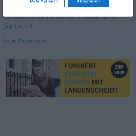
Zehntausend
Mehr Optionen
Akzeptieren
Riesenmenge (ugs.)
,
Unsumme
,
Unmenge
,
Batzen
(ugs.)
,
Unzahl
© OpenThesaurus.de