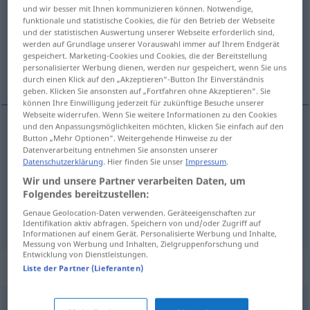
und wir besser mit Ihnen kommunizieren können. Notwendige,
funktionale und statistische Cookies, die für den Betrieb der Webseite
Übersicht aller Übersetzungen
und der statistischen Auswertung unserer Webseite erforderlich sind,
(Für mehr Details die Übersetzung anklicken/antippen)
werden auf Grundlage unserer Vorauswahl immer auf Ihrem Endgerät
gespeichert. Marketing-Cookies und Cookies, die der Bereitstellung
personalisierter Werbung dienen, werden nur gespeichert, wenn Sie uns
myriad
myriad
durch einen Klick auf den „Akzeptieren“-Button Ihr Einverständnis
geben. Klicken Sie ansonsten auf „Fortfahren ohne Akzeptieren“. Sie
können Ihre Einwilligung jederzeit für zukünftige Besuche unserer
Webseite widerrufen. Wenn Sie weitere Informationen zu den Cookies
und den Anpassungsmöglichkeiten möchten, klicken Sie einfach auf den
Button „Mehr Optionen“. Weitergehende Hinweise zu der
myriad
Myriade
Datenverarbeitung entnehmen Sie ansonsten unserer
Datenschutzerklärung
. Hier finden Sie unser
Impressum
.
Wir und unsere Partner verarbeiten Daten, um
myriad
Myriade
von Sternen, Insekten etc
Folgendes bereitzustellen:
FIG
Genaue Geolocation-Daten verwenden. Geräteeigenschaften zur
MEIST
<
>
PL
Identifikation aktiv abfragen. Speichern von und/oder Zugriff auf
Informationen auf einem Gerät. Personalisierte Werbung und Inhalte,
Messung von Werbung und Inhalten, Zielgruppenforschung und
Entwicklung von Dienstleistungen.
Synonyme für "Myriade"
Liste der Partner (Lieferanten)