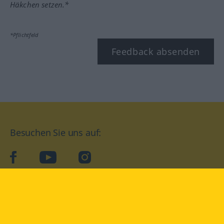
Häkchen setzen.*
*Pflichtfeld
Feedback absenden
Besuchen Sie uns auf:
facebook
YouTube
Instagram
Langenscheidt