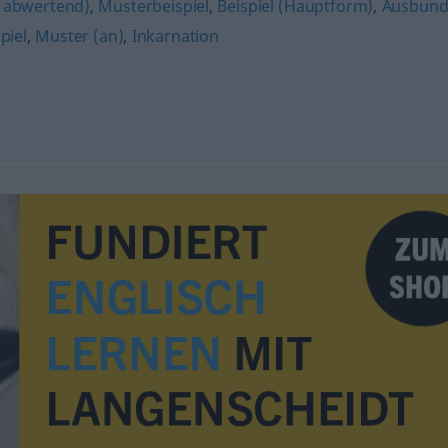
, abwertend)
,
Musterbeispiel
,
Beispiel (Hauptform)
,
Ausbun
piel
,
Muster (an)
,
Inkarnation