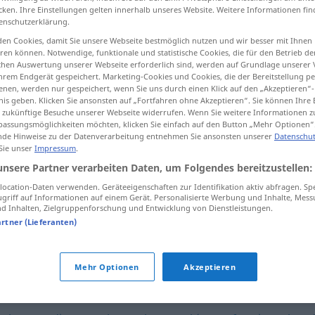
cken. Ihre Einstellungen gelten innerhalb unseres Website. Weitere Informationen fin
enschutzerklärung.
en Cookies, damit Sie unsere Webseite bestmöglich nutzen und wir besser mit Ihnen
en können. Notwendige, funktionale und statistische Cookies, die für den Betrieb d
tippen)
ischen Auswertung unserer Webseite erforderlich sind, werden auf Grundlage unserer
hrem Endgerät gespeichert. Marketing-Cookies und Cookies, die der Bereitstellung per
nen, werden nur gespeichert, wenn Sie uns durch einen Klick auf den „Akzeptieren“-
nis geben. Klicken Sie ansonsten auf „Fortfahren ohne Akzeptieren“. Sie können Ihre 
ür zukünftige Besuche unserer Webseite widerrufen. Wenn Sie weitere Informationen 
assungsmöglichkeiten möchten, klicken Sie einfach auf den Button „Mehr Optionen“
de Hinweise zu der Datenverarbeitung entnehmen Sie ansonsten unserer
Datenschut
 Sie unser
Impressum
.
Musterfall
besonders
JUR
unsere Partner verarbeiten Daten, um Folgendes bereitzustellen:
ocation-Daten verwenden. Geräteeigenschaften zur Identifikation aktiv abfragen. Sp
Musterfall
besonders
JUR
griff auf Informationen auf einem Gerät. Personalisierte Werbung und Inhalte, Mes
 Inhalten, Zielgruppenforschung und Entwicklung von Dienstleistungen.
Präzedenzfall
artner (Lieferanten)
Mehr Optionen
Akzeptieren