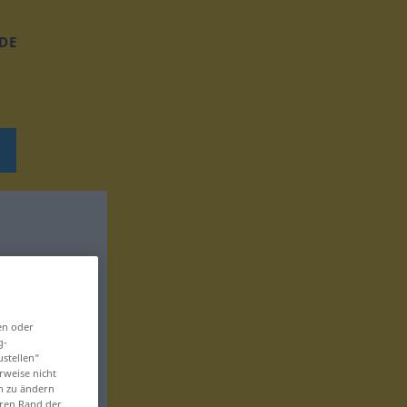
DE
en oder
g-
ustellen“
rweise nicht
en zu ändern
eren Rand der