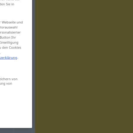
den Sie in
er Webseite und
 Vorauswahl
sonalisierter
Button Ihr
Einwilligung
zu den Cookies
.
zerklärung
.
eichern von
sung von