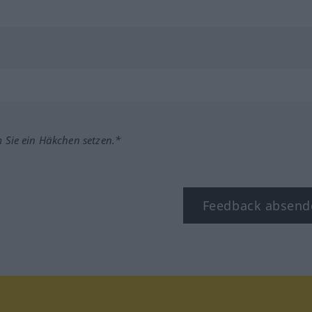
m Sie ein Häkchen setzen.*
Feedback absend