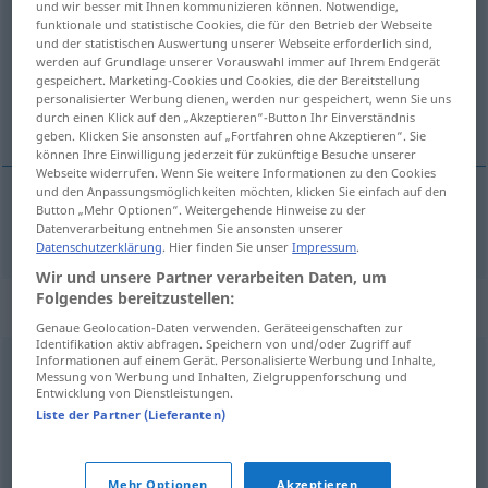
und wir besser mit Ihnen kommunizieren können. Notwendige,
funktionale und statistische Cookies, die für den Betrieb der Webseite
Übersicht aller Übersetzungen
und der statistischen Auswertung unserer Webseite erforderlich sind,
werden auf Grundlage unserer Vorauswahl immer auf Ihrem Endgerät
(Für mehr Details die Übersetzung anklicken/antippen)
gespeichert. Marketing-Cookies und Cookies, die der Bereitstellung
personalisierter Werbung dienen, werden nur gespeichert, wenn Sie uns
miraculous
durch einen Klick auf den „Akzeptieren“-Button Ihr Einverständnis
geben. Klicken Sie ansonsten auf „Fortfahren ohne Akzeptieren“. Sie
können Ihre Einwilligung jederzeit für zukünftige Besuche unserer
Webseite widerrufen. Wenn Sie weitere Informationen zu den Cookies
und den Anpassungsmöglichkeiten möchten, klicken Sie einfach auf den
Button „Mehr Optionen“. Weitergehende Hinweise zu der
miraculous
mirakulös
wunderbar
Datenverarbeitung entnehmen Sie ansonsten unserer
Datenschutzerklärung
. Hier finden Sie unser
Impressum
.
Wir und unsere Partner verarbeiten Daten, um
Folgendes bereitzustellen:
Synonyme für "mirakulös"
Genaue Geolocation-Daten verwenden. Geräteeigenschaften zur
Identifikation aktiv abfragen. Speichern von und/oder Zugriff auf
Informationen auf einem Gerät. Personalisierte Werbung und Inhalte,
Messung von Werbung und Inhalten, Zielgruppenforschung und
legendenhaft
,
traumhaft
,
wunderbar
,
phantastisch
,
Entwicklung von Dienstleistungen.
märchenhaft
,
wundersam
,
sagenhaft
,
feenhaft
,
Liste der Partner (Lieferanten)
unglaublich
Mehr Optionen
Akzeptieren