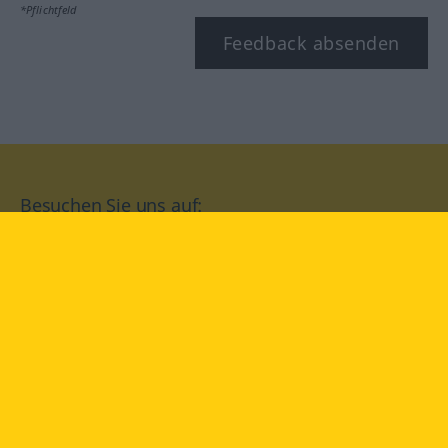
*Pflichtfeld
Feedback absenden
Besuchen Sie uns auf:
facebook
YouTube
Instagram
Langenscheidt
NUTZUNGSBEDINGUNGEN