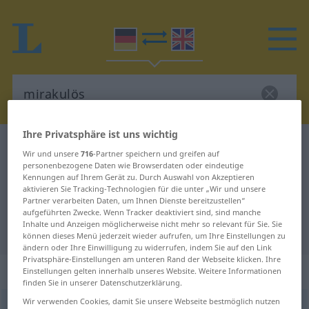
Ihre Privatsphäre ist uns wichtig
Deutsch-Englisch Wörterbuch
mirakulös
Wir und unsere
716
-Partner speichern und greifen auf
Deutsch-Englisch Übersetzung für
personenbezogene Daten wie Browserdaten oder eindeutige
Kennungen auf Ihrem Gerät zu. Durch Auswahl von Akzeptieren
"mirakulös"
aktivieren Sie Tracking-Technologien für die unter „Wir und unsere
Partner verarbeiten Daten, um Ihnen Dienste bereitzustellen“
aufgeführten Zwecke. Wenn Tracker deaktiviert sind, sind manche
Inhalte und Anzeigen möglicherweise nicht mehr so relevant für Sie. Sie
"mirakulös" Englisch Übersetzung
können dieses Menü jederzeit wieder aufrufen, um Ihre Einstellungen zu
ändern oder Ihre Einwilligung zu widerrufen, indem Sie auf den Link
Privatsphäre-Einstellungen am unteren Rand der Webseite klicken. Ihre
„mirakulös“
: Adjektiv
Einstellungen gelten innerhalb unseres Website. Weitere Informationen
finden Sie in unserer Datenschutzerklärung.
Wir verwenden Cookies, damit Sie unsere Webseite bestmöglich nutzen
mirakulös
[mirakuˈløːs]
adj
OBS