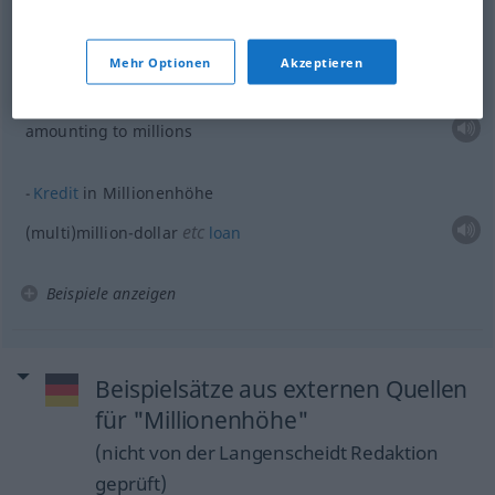
amounting to a
million
Mehr Optionen
Akzeptieren
in Millionenhöhe
mehrere Millionen
amounting to millions
Kredit
in Millionenhöhe
etc
(multi)million-dollar
loan
Beispiele anzeigen
Beispielsätze aus externen Quellen
für "Millionenhöhe"
(nicht von der Langenscheidt Redaktion
geprüft)