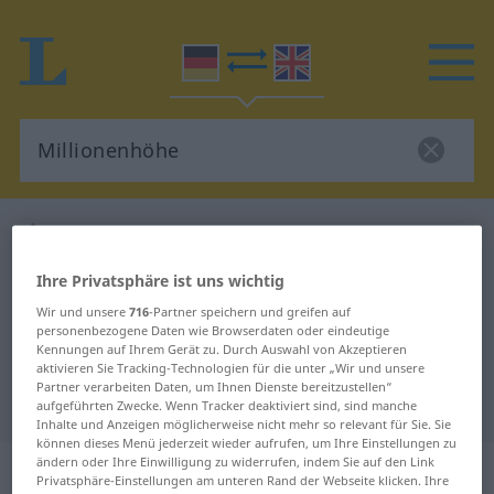
Deutsch-Englisch Wörterbuch
Millionenhöhe
Deutsch-Englisch Übersetzung für
Ihre Privatsphäre ist uns wichtig
"Millionenhöhe"
Wir und unsere
716
-Partner speichern und greifen auf
personenbezogene Daten wie Browserdaten oder eindeutige
Kennungen auf Ihrem Gerät zu. Durch Auswahl von Akzeptieren
"Millionenhöhe" Englisch
aktivieren Sie Tracking-Technologien für die unter „Wir und unsere
Partner verarbeiten Daten, um Ihnen Dienste bereitzustellen“
Übersetzung
aufgeführten Zwecke. Wenn Tracker deaktiviert sind, sind manche
Inhalte und Anzeigen möglicherweise nicht mehr so relevant für Sie. Sie
können dieses Menü jederzeit wieder aufrufen, um Ihre Einstellungen zu
ändern oder Ihre Einwilligung zu widerrufen, indem Sie auf den Link
„Millionenhöhe“
: Femininum
Privatsphäre-Einstellungen am unteren Rand der Webseite klicken. Ihre