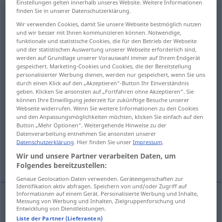
Einstellungen gelten innerhalb unseres Website. Weitere Informationen
finden Sie in unserer Datenschutzerklärung.
Millionenhöhe
f
Wir verwenden Cookies, damit Sie unsere Webseite bestmöglich nutzen
und wir besser mit Ihnen kommunizieren können. Notwendige,
Übersicht aller Übersetzungen
funktionale und statistische Cookies, die für den Betrieb der Webseite
(Für mehr Details die Übersetzung anklicken/antippen)
und der statistischen Auswertung unserer Webseite erforderlich sind,
werden auf Grundlage unserer Vorauswahl immer auf Ihrem Endgerät
gespeichert. Marketing-Cookies und Cookies, die der Bereitstellung
amounting to a million
personalisierter Werbung dienen, werden nur gespeichert, wenn Sie uns
durch einen Klick auf den „Akzeptieren“-Button Ihr Einverständnis
geben. Klicken Sie ansonsten auf „Fortfahren ohne Akzeptieren“. Sie
amounting to millions
können Ihre Einwilligung jederzeit für zukünftige Besuche unserer
Webseite widerrufen. Wenn Sie weitere Informationen zu den Cookies
und den Anpassungsmöglichkeiten möchten, klicken Sie einfach auf den
multimillion-dollar
Button „Mehr Optionen“. Weitergehende Hinweise zu der
Datenverarbeitung entnehmen Sie ansonsten unserer
Datenschutzerklärung
. Hier finden Sie unser
Impressum
.
the explosion caused damage running into
Wir und unsere Partner verarbeiten Daten, um
millions of dollars
Folgendes bereitzustellen:
Genaue Geolocation-Daten verwenden. Geräteeigenschaften zur
Identifikation aktiv abfragen. Speichern von und/oder Zugriff auf
Informationen auf einem Gerät. Personalisierte Werbung und Inhalte,
Messung von Werbung und Inhalten, Zielgruppenforschung und
Beispiele
Entwicklung von Dienstleistungen.
in Millionenhöhe
Liste der Partner (Lieferanten)