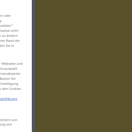
en oder
g-
ustellen“
rweise nicht
en zu ändern
eren Rand der
den Sie in
er Webseite und
 Vorauswahl
sonalisierter
Button Ihr
Einwilligung
zu den Cookies
.
zerklärung
.
eichern von
sung von