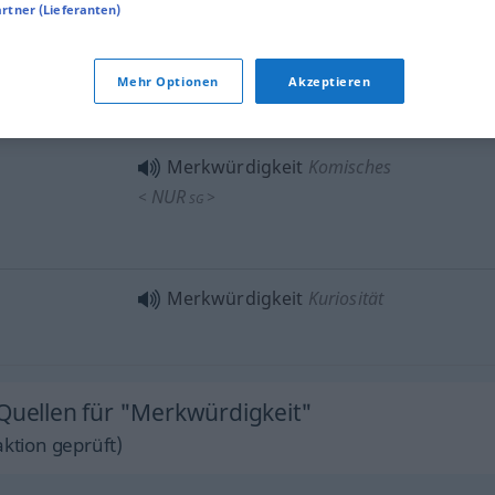
artner (Lieferanten)
Mehr Optionen
Akzeptieren
Merkwürdigkeit
Komisches
NUR
<
>
SG
Merkwürdigkeit
Kuriosität
 Quellen für "Merkwürdigkeit"
ktion geprüft)