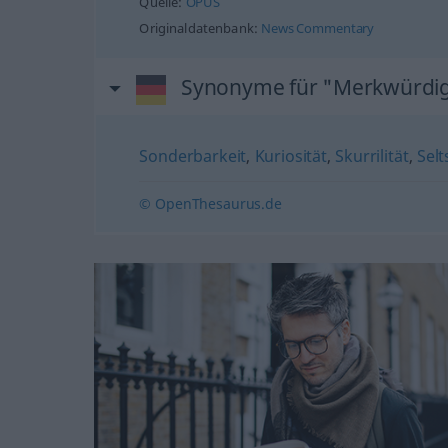
Quelle:
OPUS
Originaldatenbank:
News Commentary
Synonyme für "Merkwürdig
Sonderbarkeit
,
Kuriosität
,
Skurrilität
,
Sel
© OpenThesaurus.de