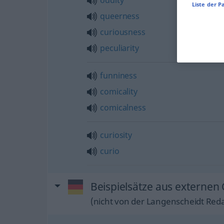
oddity
Liste der P
queerness
curiousness
peculiarity
funniness
comicality
comicalness
curiosity
curio
Beispielsätze aus externen
(nicht von der Langenscheidt Reda