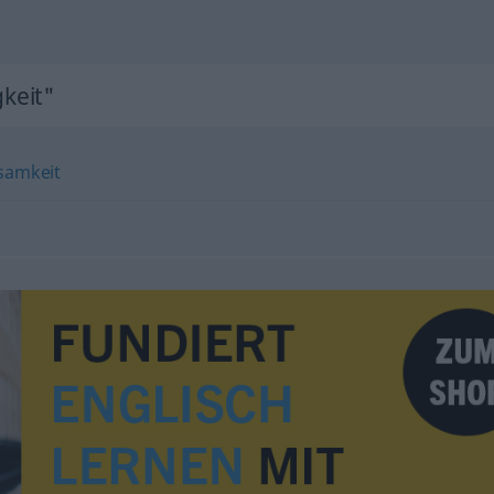
keit"
tsamkeit