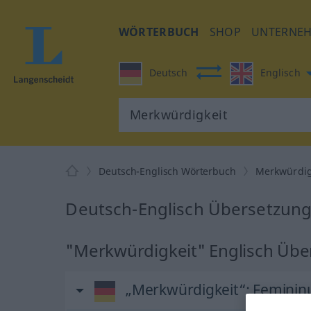
WÖRTERBUCH
SHOP
UNTERNE
Deutsch
Englisch
Deutsch-Englisch Wörterbuch
Merkwürdig
Deutsch-Englisch Übersetzung
"Merkwürdigkeit" Englisch Übe
„Merkwürdigkeit“
: Femini