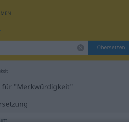
HMEN
Übersetzen
keit
 für "Merkwürdigkeit"
rsetzung
num