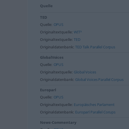
Quelle
TED
Quelle:
OPUS
Originaltextquelle:
WIT³
Originaltextquelle:
TED
Originaldatenbank:
TED Talk Parallel Corpus
GlobalVoices
Quelle:
OPUS
Originaltextquelle:
Global Voices
Originaldatenbank:
Global Voices Parallel Corpus
Europarl
Quelle:
OPUS
Originaltextquelle:
Europäisches Parlament
Originaldatenbank:
Europarl Parallel Corups
News-Commentary