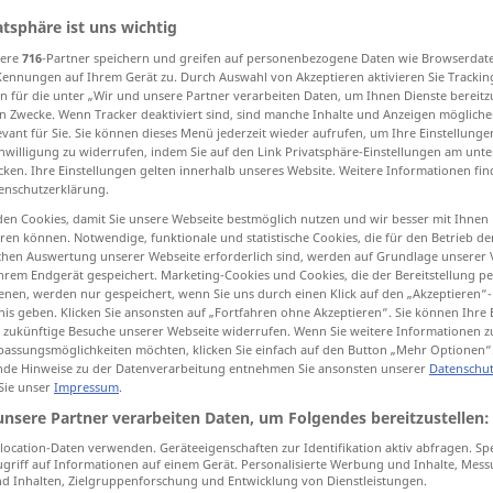
rdigkeiten
>
atsphäre ist uns wichtig
sere
716
-Partner speichern und greifen auf personenbezogene Daten wie Browserdat
Kennungen auf Ihrem Gerät zu. Durch Auswahl von Akzeptieren aktivieren Sie Trackin
tippen)
n für die unter „Wir und unsere Partner verarbeiten Daten, um Ihnen Dienste bereitz
n Zwecke. Wenn Tracker deaktiviert sind, sind manche Inhalte und Anzeigen mögliche
evant für Sie. Sie können dieses Menü jederzeit wieder aufrufen, um Ihre Einstellung
inwilligung zu widerrufen, indem Sie auf den Link Privatsphäre-Einstellungen am unt
cken. Ihre Einstellungen gelten innerhalb unseres Website. Weitere Informationen fin
enschutzerklärung.
iousness, peculiarity
en Cookies, damit Sie unsere Webseite bestmöglich nutzen und wir besser mit Ihnen
en können. Notwendige, funktionale und statistische Cookies, die für den Betrieb d
ischen Auswertung unserer Webseite erforderlich sind, werden auf Grundlage unserer
curiosity, curio
hrem Endgerät gespeichert. Marketing-Cookies und Cookies, die der Bereitstellung per
nen, werden nur gespeichert, wenn Sie uns durch einen Klick auf den „Akzeptieren“-
nis geben. Klicken Sie ansonsten auf „Fortfahren ohne Akzeptieren“. Sie können Ihre 
ür zukünftige Besuche unserer Webseite widerrufen. Wenn Sie weitere Informationen 
assungsmöglichkeiten möchten, klicken Sie einfach auf den Button „Mehr Optionen“
Merkwürdigkeit
bemerkenswerte
de Hinweise zu der Datenverarbeitung entnehmen Sie ansonsten unserer
Datenschut
 Sie unser
Impressum
.
Art
NUR
<
>
SG
unsere Partner verarbeiten Daten, um Folgendes bereitzustellen:
ocation-Daten verwenden. Geräteeigenschaften zur Identifikation aktiv abfragen. Sp
Merkwürdigkeit
Seltsamkeit
griff auf Informationen auf einem Gerät. Personalisierte Werbung und Inhalte, Mes
 Inhalten, Zielgruppenforschung und Entwicklung von Dienstleistungen.
NUR
<
>
SG