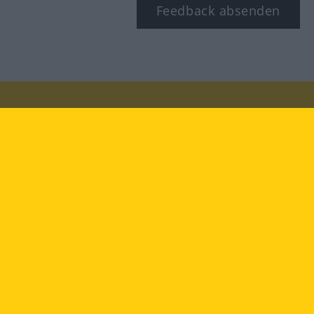
Feedback absenden
Besuchen Sie uns auf:
facebook
YouTube
Instagram
Langenscheidt
NUTZUNGSBEDINGUNGEN
DATENSCHUTZBESTIMMUNGEN