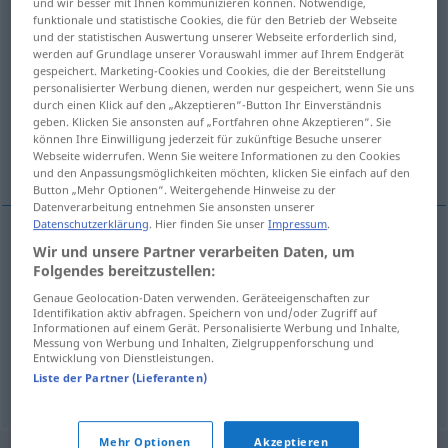
und wir besser mit Ihnen kommunizieren können. Notwendige,
funktionale und statistische Cookies, die für den Betrieb der Webseite
Übersicht aller Übersetzungen
und der statistischen Auswertung unserer Webseite erforderlich sind,
werden auf Grundlage unserer Vorauswahl immer auf Ihrem Endgerät
(Für mehr Details die Übersetzung anklicken/antippen)
gespeichert. Marketing-Cookies und Cookies, die der Bereitstellung
personalisierter Werbung dienen, werden nur gespeichert, wenn Sie uns
reminder, payment demand
durch einen Klick auf den „Akzeptieren“-Button Ihr Einverständnis
geben. Klicken Sie ansonsten auf „Fortfahren ohne Akzeptieren“. Sie
können Ihre Einwilligung jederzeit für zukünftige Besuche unserer
monitory letter
Webseite widerrufen. Wenn Sie weitere Informationen zu den Cookies
und den Anpassungsmöglichkeiten möchten, klicken Sie einfach auf den
Button „Mehr Optionen“. Weitergehende Hinweise zu der
Datenverarbeitung entnehmen Sie ansonsten unserer
Datenschutzerklärung
. Hier finden Sie unser
Impressum
.
Wir und unsere Partner verarbeiten Daten, um
reminder
Mahnbrief
Mahnung
WIRTSCH
Folgendes bereitzustellen:
Genaue Geolocation-Daten verwenden. Geräteeigenschaften zur
payment
demand
Mahnbrief
Mahnung
WIRTSCH
Identifikation aktiv abfragen. Speichern von und/oder Zugriff auf
Informationen auf einem Gerät. Personalisierte Werbung und Inhalte,
Messung von Werbung und Inhalten, Zielgruppenforschung und
Entwicklung von Dienstleistungen.
monitory
(letter)
Mahnbrief
Liste der Partner (Lieferanten)
REL
Mehr Optionen
Akzeptieren