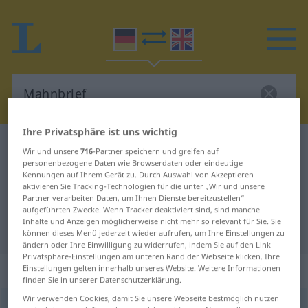
Ihre Privatsphäre ist uns wichtig
Deutsch-Englisch Wörterbuch
Mahnbrief
Wir und unsere
716
-Partner speichern und greifen auf
personenbezogene Daten wie Browserdaten oder eindeutige
Deutsch-Englisch Übersetzung für
Kennungen auf Ihrem Gerät zu. Durch Auswahl von Akzeptieren
"Mahnbrief"
aktivieren Sie Tracking-Technologien für die unter „Wir und unsere
Partner verarbeiten Daten, um Ihnen Dienste bereitzustellen“
aufgeführten Zwecke. Wenn Tracker deaktiviert sind, sind manche
Inhalte und Anzeigen möglicherweise nicht mehr so relevant für Sie. Sie
"Mahnbrief" Englisch Übersetzung
können dieses Menü jederzeit wieder aufrufen, um Ihre Einstellungen zu
ändern oder Ihre Einwilligung zu widerrufen, indem Sie auf den Link
Privatsphäre-Einstellungen am unteren Rand der Webseite klicken. Ihre
„Mahnbrief“
: Maskulinum
Einstellungen gelten innerhalb unseres Website. Weitere Informationen
finden Sie in unserer Datenschutzerklärung.
Wir verwenden Cookies, damit Sie unsere Webseite bestmöglich nutzen
Mahnbrief
m