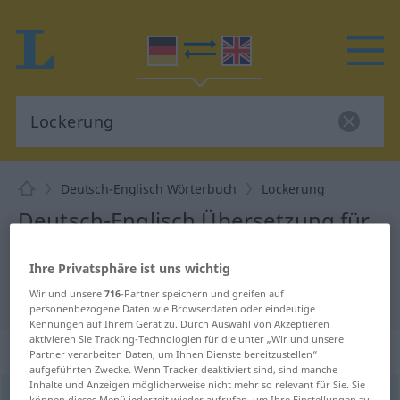
Deutsch-Englisch Wörterbuch
Lockerung
Deutsch-Englisch Übersetzung für
"Lockerung"
Ihre Privatsphäre ist uns wichtig
Wir und unsere
716
-Partner speichern und greifen auf
"Lockerung" Englisch Übersetzung
personenbezogene Daten wie Browserdaten oder eindeutige
Kennungen auf Ihrem Gerät zu. Durch Auswahl von Akzeptieren
aktivieren Sie Tracking-Technologien für die unter „Wir und unsere
„Lockerung“
: Femininum
Partner verarbeiten Daten, um Ihnen Dienste bereitzustellen“
aufgeführten Zwecke. Wenn Tracker deaktiviert sind, sind manche
Inhalte und Anzeigen möglicherweise nicht mehr so relevant für Sie. Sie
Lockerung
f
<
Lockerung
;
Lockerungen
>
können dieses Menü jederzeit wieder aufrufen, um Ihre Einstellungen zu