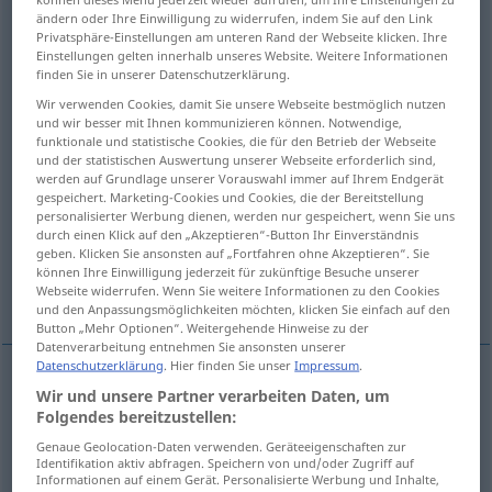
ändern oder Ihre Einwilligung zu widerrufen, indem Sie auf den Link
Privatsphäre-Einstellungen am unteren Rand der Webseite klicken. Ihre
Übersicht aller Übersetzungen
Einstellungen gelten innerhalb unseres Website. Weitere Informationen
(Für mehr Details die Übersetzung anklicken/antippen)
finden Sie in unserer Datenschutzerklärung.
Wir verwenden Cookies, damit Sie unsere Webseite bestmöglich nutzen
loosening
slackening
und wir besser mit Ihnen kommunizieren können. Notwendige,
funktionale und statistische Cookies, die für den Betrieb der Webseite
und der statistischen Auswertung unserer Webseite erforderlich sind,
loosening, breaking up
relaxation
werden auf Grundlage unserer Vorauswahl immer auf Ihrem Endgerät
gespeichert. Marketing-Cookies und Cookies, die der Bereitstellung
personalisierter Werbung dienen, werden nur gespeichert, wenn Sie uns
relaxation, loosening
relaxation
durch einen Klick auf den „Akzeptieren“-Button Ihr Einverständnis
geben. Klicken Sie ansonsten auf „Fortfahren ohne Akzeptieren“. Sie
können Ihre Einwilligung jederzeit für zukünftige Besuche unserer
relaxation
limbering up, warm-up
Webseite widerrufen. Wenn Sie weitere Informationen zu den Cookies
und den Anpassungsmöglichkeiten möchten, klicken Sie einfach auf den
Button „Mehr Optionen“. Weitergehende Hinweise zu der
Datenverarbeitung entnehmen Sie ansonsten unserer
Datenschutzerklärung
. Hier finden Sie unser
Impressum
.
Wir und unsere Partner verarbeiten Daten, um
loosening
Lockerung
von Schraube, Fesseln
Folgendes bereitzustellen:
Genaue Geolocation-Daten verwenden. Geräteeigenschaften zur
Identifikation aktiv abfragen. Speichern von und/oder Zugriff auf
Informationen auf einem Gerät. Personalisierte Werbung und Inhalte,
slackening
Lockerung
von Seil