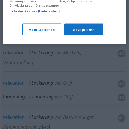
Messung von Werbung und Inhalten, Zielgruppenforschung und
Entwicklung von Dienstleistungen.
Liste der Partner (Lieferanten)
loosening
Lockerung
von Erdreich
Mehr Optionen
Akzeptieren
breaking
up
Lockerung
von Erdreich
relaxation
Lockerung
von Muskeln,
Verkrampfung
relaxation
Lockerung
von Griff
loosening
Lockerung
von Griff
relaxation
Lockerung
von Bestimmungen,
Kündigungsschutz
FIG