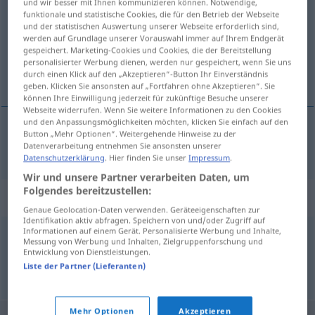
und wir besser mit Ihnen kommunizieren können. Notwendige,
funktionale und statistische Cookies, die für den Betrieb der Webseite
Übersicht aller Übersetzungen
und der statistischen Auswertung unserer Webseite erforderlich sind,
werden auf Grundlage unserer Vorauswahl immer auf Ihrem Endgerät
(Für mehr Details die Übersetzung anklicken/antippen)
gespeichert. Marketing-Cookies und Cookies, die der Bereitstellung
personalisierter Werbung dienen, werden nur gespeichert, wenn Sie uns
homepage
durch einen Klick auf den „Akzeptieren“-Button Ihr Einverständnis
geben. Klicken Sie ansonsten auf „Fortfahren ohne Akzeptieren“. Sie
können Ihre Einwilligung jederzeit für zukünftige Besuche unserer
Webseite widerrufen. Wenn Sie weitere Informationen zu den Cookies
und den Anpassungsmöglichkeiten möchten, klicken Sie einfach auf den
Button „Mehr Optionen“. Weitergehende Hinweise zu der
homepage
Leitseite
Datenverarbeitung entnehmen Sie ansonsten unserer
TEL
INTERNET
Datenschutzerklärung
. Hier finden Sie unser
Impressum
.
Wir und unsere Partner verarbeiten Daten, um
Folgendes bereitzustellen:
Synonyme für "Leitseite"
Genaue Geolocation-Daten verwenden. Geräteeigenschaften zur
Identifikation aktiv abfragen. Speichern von und/oder Zugriff auf
Informationen auf einem Gerät. Personalisierte Werbung und Inhalte,
Messung von Werbung und Inhalten, Zielgruppenforschung und
Homepage (engl.)
,
Titelseite
,
Startseite
Entwicklung von Dienstleistungen.
Liste der Partner (Lieferanten)
© OpenThesaurus.de
Mehr Optionen
Akzeptieren