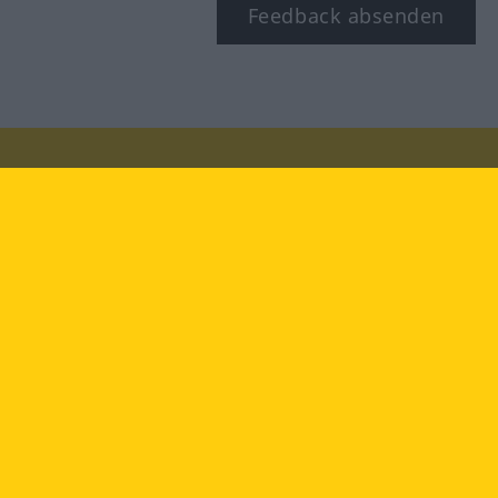
Feedback absenden
Besuchen Sie uns auf:
facebook
YouTube
Instagram
Langenscheidt
NUTZUNGSBEDINGUNGEN
DATENSCHUTZBESTIMMUNGEN