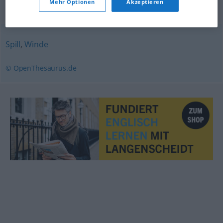
Mehr Optionen
Akzeptieren
Synonyme für "Laufkatze"
Spill
,
Winde
© OpenThesaurus.de