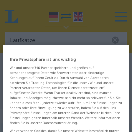
Ihre Privatsphäre ist uns wichtig
Deutsch-Englisch Wörterbuch
Laufkatze
Wir und unsere
716
-Partner speichern und greifen auf
Deutsch-Englisch Übersetzung für
personenbezogene Daten wie Browserdaten oder eindeutige
Kennungen auf Ihrem Gerät zu. Durch Auswahl von Akzeptieren
"Laufkatze"
aktivieren Sie Tracking-Technologien für die unter „Wir und unsere
Partner verarbeiten Daten, um Ihnen Dienste bereitzustellen“
aufgeführten Zwecke. Wenn Tracker deaktiviert sind, sind manche
"Laufkatze" Englisch Übersetzung
Inhalte und Anzeigen möglicherweise nicht mehr so relevant für Sie. Sie
können dieses Menü jederzeit wieder aufrufen, um Ihre Einstellungen zu
ändern oder Ihre Einwilligung zu widerrufen, indem Sie auf den Link
Privatsphäre-Einstellungen am unteren Rand der Webseite klicken. Ihre
„Laufkatze“
: Femininum
Einstellungen gelten innerhalb unseres Website. Weitere Informationen
finden Sie in unserer Datenschutzerklärung.
Laufkatze
Wir verwenden Cookies, damit Sie unsere Webseite bestmöglich nutzen
f