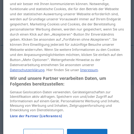
und wir besser mit Ihnen kommunizieren können. Notwendige,
funktionale und statistische Cookies, die für den Betrieb der Webseite
Übersicht aller Übersetzungen
und der statistischen Auswertung unserer Webseite erforderlich sind,
(Für mehr Details die Übersetzung anklicken/antippen)
werden auf Grundlage unserer Vorauswahl immer auf Ihrem Endgerät
gespeichert. Marketing-Cookies und Cookies, die der Bereitstellung
personalisierter Werbung dienen, werden nur gespeichert, wenn Sie uns
trolley
durch einen Klick auf den „Akzeptieren“-Button Ihr Einverständnis
geben. Klicken Sie ansonsten auf „Fortfahren ohne Akzeptieren“. Sie
können Ihre Einwilligung jederzeit für zukünftige Besuche unserer
Webseite widerrufen. Wenn Sie weitere Informationen zu den Cookies
und den Anpassungsmöglichkeiten möchten, klicken Sie einfach auf den
Button „Mehr Optionen“. Weitergehende Hinweise zu der
trolley
Laufkatze
TECH
Datenverarbeitung entnehmen Sie ansonsten unserer
Datenschutzerklärung
. Hier finden Sie unser
Impressum
.
Wir und unsere Partner verarbeiten Daten, um
Folgendes bereitzustellen:
Beispielsätze für "Laufkatze"
Genaue Geolocation-Daten verwenden. Geräteeigenschaften zur
Identifikation aktiv abfragen. Speichern von und/oder Zugriff auf
Informationen auf einem Gerät. Personalisierte Werbung und Inhalte,
Messung von Werbung und Inhalten, Zielgruppenforschung und
Entwicklung von Dienstleistungen.
Flaschenzug
mit eingebauter Laufkatze
Liste der Partner (Lieferanten)
trolley
block