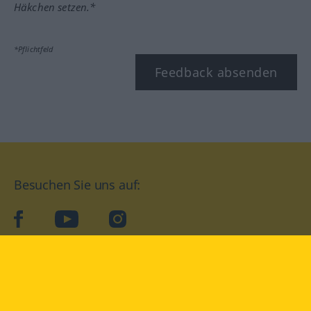
Häkchen setzen.*
*Pflichtfeld
Feedback absenden
Besuchen Sie uns auf:
facebook
YouTube
Instagram
Langenscheidt