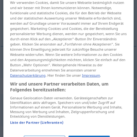
Wir verwenden Cookies, damit Sie unsere Webseite bestmöglich nutzen
und wir besser mit Ihnen kommunizieren können. Notwendige,
Übersicht aller Übersetzungen
funktionale und statistische Cookies, die für den Betrieb der Webseite
und der statistischen Auswertung unserer Webseite erforderlich sind,
(Für mehr Details die Übersetzung anklicken/antippen)
werden auf Grundlage unserer Vorauswahl immer auf Ihrem Endgerät
gespeichert. Marketing-Cookies und Cookies, die der Bereitstellung
epoxy resin
personalisierter Werbung dienen, werden nur gespeichert, wenn Sie uns
durch einen Klick auf den „Akzeptieren“-Button Ihr Einverständnis
geben. Klicken Sie ansonsten auf „Fortfahren ohne Akzeptieren“. Sie
können Ihre Einwilligung jederzeit für zukünftige Besuche unserer
Webseite widerrufen. Wenn Sie weitere Informationen zu den Cookies
und den Anpassungsmöglichkeiten möchten, klicken Sie einfach auf den
epoxy (
od
synthetic)
resin
Kunstharz
KUNSTSTOFF
Button „Mehr Optionen“. Weitergehende Hinweise zu der
Datenverarbeitung entnehmen Sie ansonsten unserer
Datenschutzerklärung
. Hier finden Sie unser
Impressum
.
Wir und unsere Partner verarbeiten Daten, um
Beispielsätze für "Kunstharz"
Folgendes bereitzustellen:
Genaue Geolocation-Daten verwenden. Geräteeigenschaften zur
Identifikation aktiv abfragen. Speichern von und/oder Zugriff auf
aminoplastisches Kunstharz
Informationen auf einem Gerät. Personalisierte Werbung und Inhalte,
aminoplastic
synthetic
resin
Messung von Werbung und Inhalten, Zielgruppenforschung und
Entwicklung von Dienstleistungen.
Liste der Partner (Lieferanten)