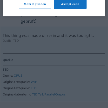
Beispielsätze aus externen Quellen
Mehr Optionen
Akzeptieren
für "Kunstharz"
(nicht von der Langenscheidt Redaktion
geprüft)
This thing was made of resin and it was too light.
Quelle:
TED
Quelle
TED
Quelle:
OPUS
Originaltextquelle:
WIT³
Originaltextquelle:
TED
Originaldatenbank:
TED Talk Parallel Corpus