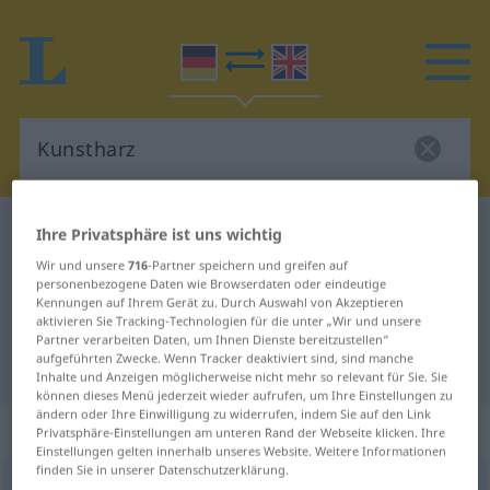
Deutsch-Englisch Wörterbuch
Kunstharz
Ihre Privatsphäre ist uns wichtig
Deutsch-Englisch Übersetzung für
Wir und unsere
716
-Partner speichern und greifen auf
personenbezogene Daten wie Browserdaten oder eindeutige
"Kunstharz"
Kennungen auf Ihrem Gerät zu. Durch Auswahl von Akzeptieren
aktivieren Sie Tracking-Technologien für die unter „Wir und unsere
Partner verarbeiten Daten, um Ihnen Dienste bereitzustellen“
aufgeführten Zwecke. Wenn Tracker deaktiviert sind, sind manche
"Kunstharz" Englisch Übersetzung
Inhalte und Anzeigen möglicherweise nicht mehr so relevant für Sie. Sie
können dieses Menü jederzeit wieder aufrufen, um Ihre Einstellungen zu
ändern oder Ihre Einwilligung zu widerrufen, indem Sie auf den Link
„Kunstharz“
: Neutrum
Privatsphäre-Einstellungen am unteren Rand der Webseite klicken. Ihre
Einstellungen gelten innerhalb unseres Website. Weitere Informationen
finden Sie in unserer Datenschutzerklärung.
Kunstharz
n