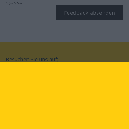
*Pflichtfeld
Feedback absenden
Besuchen Sie uns auf:
facebook
YouTube
Instagram
Langenscheidt
NUTZUNGSBEDINGUNGEN