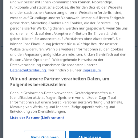
und wir besser mit Ihnen kommunizieren können. Notwendige,
funktionale und statistische Cookies, die für den Betrieb der Webseite
Übersicht aller Übersetzungen
und der statistischen Auswertung unserer Webseite erforderlich sind,
werden auf Grundlage unserer Vorauswahl immer auf Ihrem Endgerät
(Für mehr Details die Übersetzung anklicken/antippen)
gespeichert. Marketing-Cookies und Cookies, die der Bereitstellung
personalisierter Werbung dienen, werden nur gespeichert, wenn Sie uns
make a row
durch einen Klick auf den „Akzeptieren“-Button Ihr Einverständnis
geben. Klicken Sie ansonsten auf „Fortfahren ohne Akzeptieren“. Sie
können Ihre Einwilligung jederzeit für zukünftige Besuche unserer
Webseite widerrufen. Wenn Sie weitere Informationen zu den Cookies
und den Anpassungsmöglichkeiten möchten, klicken Sie einfach auf den
Button „Mehr Optionen“. Weitergehende Hinweise zu der
make
(
od
kick
up) a
row
(
od
racket)
krakeelen
Datenverarbeitung entnehmen Sie ansonsten unserer
Datenschutzerklärung
. Hier finden Sie unser
Impressum
.
Lärm machen
Wir und unsere Partner verarbeiten Daten, um
Folgendes bereitzustellen:
Genaue Geolocation-Daten verwenden. Geräteeigenschaften zur
Synonyme für "krakeelen"
Identifikation aktiv abfragen. Speichern von und/oder Zugriff auf
Informationen auf einem Gerät. Personalisierte Werbung und Inhalte,
Messung von Werbung und Inhalten, Zielgruppenforschung und
Entwicklung von Dienstleistungen.
skandieren
,
kreischen (ugs.)
,
krähen (ugs.)
,
schreien
,
Liste der Partner (Lieferanten)
brüllen (ugs.)
,
rufen
Mehr Optionen
Akzeptieren