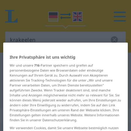
Ihre Privatsphäre ist uns wichtig
Deutsch-Englisch Wörterbuch
krakeelen
Wir und unsere
716
-Partner speichern und greifen auf
Deutsch-Englisch Übersetzung für
personenbezogene Daten wie Browserdaten oder eindeutige
Kennungen auf Ihrem Gerät zu. Durch Auswahl von Akzeptieren
"krakeelen"
aktivieren Sie Tracking-Technologien für die unter „Wir und unsere
Partner verarbeiten Daten, um Ihnen Dienste bereitzustellen“
aufgeführten Zwecke. Wenn Tracker deaktiviert sind, sind manche
Inhalte und Anzeigen möglicherweise nicht mehr so relevant für Sie. Sie
"krakeelen" Englisch Übersetzung
können dieses Menü jederzeit wieder aufrufen, um Ihre Einstellungen zu
ändern oder Ihre Einwilligung zu widerrufen, indem Sie auf den Link
Privatsphäre-Einstellungen am unteren Rand der Webseite klicken. Ihre
„krakeelen“
: intransitives Verb
Einstellungen gelten innerhalb unseres Website. Weitere Informationen
finden Sie in unserer Datenschutzerklärung.
Wir verwenden Cookies, damit Sie unsere Webseite bestmöglich nutzen
krakeelen
v/i
<
kein
ge-
;
h
>