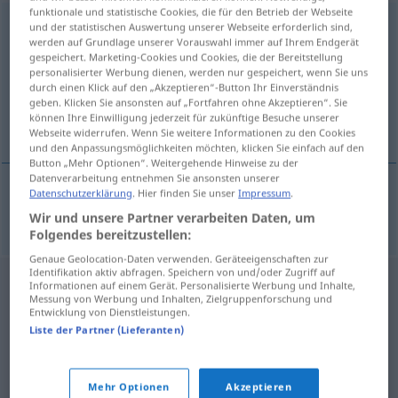
funktionale und statistische Cookies, die für den Betrieb der Webseite
Konkurrenzneid
m
und der statistischen Auswertung unserer Webseite erforderlich sind,
werden auf Grundlage unserer Vorauswahl immer auf Ihrem Endgerät
gespeichert. Marketing-Cookies und Cookies, die der Bereitstellung
Übersicht aller Übersetzungen
personalisierter Werbung dienen, werden nur gespeichert, wenn Sie uns
(Für mehr Details die Übersetzung anklicken/antippen)
durch einen Klick auf den „Akzeptieren“-Button Ihr Einverständnis
geben. Klicken Sie ansonsten auf „Fortfahren ohne Akzeptieren“. Sie
können Ihre Einwilligung jederzeit für zukünftige Besuche unserer
professional jealousy
Webseite widerrufen. Wenn Sie weitere Informationen zu den Cookies
und den Anpassungsmöglichkeiten möchten, klicken Sie einfach auf den
Button „Mehr Optionen“. Weitergehende Hinweise zu der
Datenverarbeitung entnehmen Sie ansonsten unserer
Datenschutzerklärung
. Hier finden Sie unser
Impressum
.
professional
jealousy
Konkurrenzneid
Wir und unsere Partner verarbeiten Daten, um
Folgendes bereitzustellen:
Genaue Geolocation-Daten verwenden. Geräteeigenschaften zur
Identifikation aktiv abfragen. Speichern von und/oder Zugriff auf
Informationen auf einem Gerät. Personalisierte Werbung und Inhalte,
Messung von Werbung und Inhalten, Zielgruppenforschung und
Entwicklung von Dienstleistungen.
Liste der Partner (Lieferanten)
Mehr Optionen
Akzeptieren