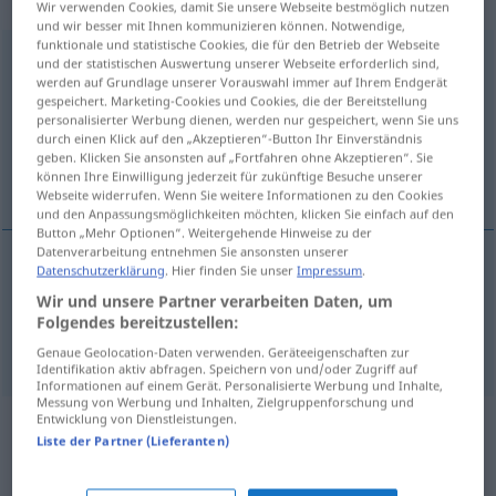
„Komplementärfarbe“
: Femininum
Wir verwenden Cookies, damit Sie unsere Webseite bestmöglich nutzen
und wir besser mit Ihnen kommunizieren können. Notwendige,
funktionale und statistische Cookies, die für den Betrieb der Webseite
Komplementärfarbe
f
und der statistischen Auswertung unserer Webseite erforderlich sind,
werden auf Grundlage unserer Vorauswahl immer auf Ihrem Endgerät
Übersicht aller Übersetzungen
gespeichert. Marketing-Cookies und Cookies, die der Bereitstellung
personalisierter Werbung dienen, werden nur gespeichert, wenn Sie uns
(Für mehr Details die Übersetzung anklicken/antippen)
durch einen Klick auf den „Akzeptieren“-Button Ihr Einverständnis
geben. Klicken Sie ansonsten auf „Fortfahren ohne Akzeptieren“. Sie
complementary color, complementary colour
können Ihre Einwilligung jederzeit für zukünftige Besuche unserer
Webseite widerrufen. Wenn Sie weitere Informationen zu den Cookies
und den Anpassungsmöglichkeiten möchten, klicken Sie einfach auf den
Button „Mehr Optionen“. Weitergehende Hinweise zu der
Datenverarbeitung entnehmen Sie ansonsten unserer
Datenschutzerklärung
. Hier finden Sie unser
Impressum
.
complementary
color
Komplementärfarbe
US
Wir und unsere Partner verarbeiten Daten, um
Folgendes bereitzustellen:
complementary
colour
Komplementärfarbe
BR
Genaue Geolocation-Daten verwenden. Geräteeigenschaften zur
Identifikation aktiv abfragen. Speichern von und/oder Zugriff auf
Informationen auf einem Gerät. Personalisierte Werbung und Inhalte,
Messung von Werbung und Inhalten, Zielgruppenforschung und
Entwicklung von Dienstleistungen.
Beispielsätze aus externen Quellen
Liste der Partner (Lieferanten)
für "Komplementärfarbe"