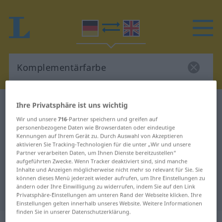
Deutsch-Englisch Wörterbuch
Ihre Privatsphäre ist uns wichtig
Komplementärfarbe
Wir und unsere
716
-Partner speichern und greifen auf
personenbezogene Daten wie Browserdaten oder eindeutige
Deutsch-Englisch Übersetzung für
Kennungen auf Ihrem Gerät zu. Durch Auswahl von Akzeptieren
aktivieren Sie Tracking-Technologien für die unter „Wir und unsere
"Komplementärfarbe"
Partner verarbeiten Daten, um Ihnen Dienste bereitzustellen“
aufgeführten Zwecke. Wenn Tracker deaktiviert sind, sind manche
Inhalte und Anzeigen möglicherweise nicht mehr so relevant für Sie. Sie
"Komplementärfarbe" Englisch
können dieses Menü jederzeit wieder aufrufen, um Ihre Einstellungen zu
ändern oder Ihre Einwilligung zu widerrufen, indem Sie auf den Link
Übersetzung
Privatsphäre-Einstellungen am unteren Rand der Webseite klicken. Ihre
Einstellungen gelten innerhalb unseres Website. Weitere Informationen
finden Sie in unserer Datenschutzerklärung.