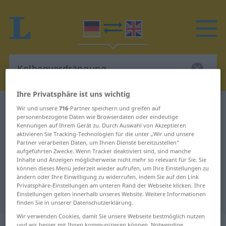
Ihre Privatsphäre ist uns wichtig
Deutsch-Englisch Wörterbuch
Wir und unsere
716
-Partner speichern und greifen auf
personenbezogene Daten wie Browserdaten oder eindeutige
Kolbenverdrängung
Kennungen auf Ihrem Gerät zu. Durch Auswahl von Akzeptieren
Deutsch-Englisch Übersetzung für
aktivieren Sie Tracking-Technologien für die unter „Wir und unsere
Partner verarbeiten Daten, um Ihnen Dienste bereitzustellen“
"Kolbenverdrängung"
aufgeführten Zwecke. Wenn Tracker deaktiviert sind, sind manche
Inhalte und Anzeigen möglicherweise nicht mehr so relevant für Sie. Sie
können dieses Menü jederzeit wieder aufrufen, um Ihre Einstellungen zu
ändern oder Ihre Einwilligung zu widerrufen, indem Sie auf den Link
"Kolbenverdrängung" Englisch
Privatsphäre-Einstellungen am unteren Rand der Webseite klicken. Ihre
Einstellungen gelten innerhalb unseres Website. Weitere Informationen
Übersetzung
finden Sie in unserer Datenschutzerklärung.
Wir verwenden Cookies, damit Sie unsere Webseite bestmöglich nutzen
und wir besser mit Ihnen kommunizieren können. Notwendige,