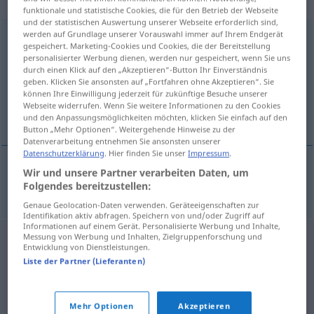
„Kolbenverdrängung“
: Femininum
funktionale und statistische Cookies, die für den Betrieb der Webseite
und der statistischen Auswertung unserer Webseite erforderlich sind,
werden auf Grundlage unserer Vorauswahl immer auf Ihrem Endgerät
Kolbenverdrängung
f
gespeichert. Marketing-Cookies und Cookies, die der Bereitstellung
personalisierter Werbung dienen, werden nur gespeichert, wenn Sie uns
Übersicht aller Übersetzungen
durch einen Klick auf den „Akzeptieren“-Button Ihr Einverständnis
(Für mehr Details die Übersetzung anklicken/antippen)
geben. Klicken Sie ansonsten auf „Fortfahren ohne Akzeptieren“. Sie
können Ihre Einwilligung jederzeit für zukünftige Besuche unserer
Webseite widerrufen. Wenn Sie weitere Informationen zu den Cookies
piston displacement
und den Anpassungsmöglichkeiten möchten, klicken Sie einfach auf den
Button „Mehr Optionen“. Weitergehende Hinweise zu der
Datenverarbeitung entnehmen Sie ansonsten unserer
Datenschutzerklärung
. Hier finden Sie unser
Impressum
.
Wir und unsere Partner verarbeiten Daten, um
(piston)
displacement
Kolbenverdrängung
Folgendes bereitzustellen:
Genaue Geolocation-Daten verwenden. Geräteeigenschaften zur
Identifikation aktiv abfragen. Speichern von und/oder Zugriff auf
Informationen auf einem Gerät. Personalisierte Werbung und Inhalte,
Messung von Werbung und Inhalten, Zielgruppenforschung und
Entwicklung von Dienstleistungen.
Liste der Partner (Lieferanten)
Mehr Optionen
Akzeptieren