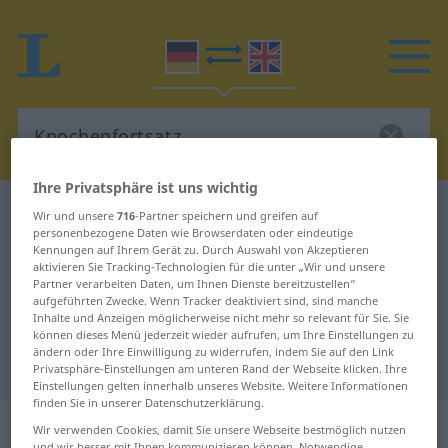
Ihre Privatsphäre ist uns wichtig
Deutsch-Englisch Wörterbuch
Knochenfortsatz
Wir und unsere
716
-Partner speichern und greifen auf
personenbezogene Daten wie Browserdaten oder eindeutige
Deutsch-Englisch Übersetzung für
Kennungen auf Ihrem Gerät zu. Durch Auswahl von Akzeptieren
aktivieren Sie Tracking-Technologien für die unter „Wir und unsere
"Knochenfortsatz"
Partner verarbeiten Daten, um Ihnen Dienste bereitzustellen“
aufgeführten Zwecke. Wenn Tracker deaktiviert sind, sind manche
Inhalte und Anzeigen möglicherweise nicht mehr so relevant für Sie. Sie
"Knochenfortsatz" Englisch
können dieses Menü jederzeit wieder aufrufen, um Ihre Einstellungen zu
ändern oder Ihre Einwilligung zu widerrufen, indem Sie auf den Link
Übersetzung
Privatsphäre-Einstellungen am unteren Rand der Webseite klicken. Ihre
Einstellungen gelten innerhalb unseres Website. Weitere Informationen
finden Sie in unserer Datenschutzerklärung.
„Knochenfortsatz“
: Maskulinum
Wir verwenden Cookies, damit Sie unsere Webseite bestmöglich nutzen
und wir besser mit Ihnen kommunizieren können. Notwendige,