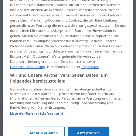
funktionale und statistische Cookies, die für den Betrieb der Webseite
Knochenfortsatz
m
und der statistischen Auswertung unserer Webseite erforderlich sind,
werden auf Grundlage unserer Vorauswahl immer auf Ihrem Endgerät
Übersicht aller Übersetzungen
gespeichert. Marketing-Cookies und Cookies, die der Bereitstellung
personalisierter Werbung dienen, werden nur gespeichert, wenn Sie uns
(Für mehr Details die Übersetzung anklicken/antippen)
durch einen Klick auf den „Akzeptieren“-Button Ihr Einverständnis
geben. Klicken Sie ansonsten auf „Fortfahren ohne Akzeptieren“. Sie
bony process, apophysis
können Ihre Einwilligung jederzeit für zukünftige Besuche unserer
Webseite widerrufen. Wenn Sie weitere Informationen zu den Cookies
und den Anpassungsmöglichkeiten möchten, klicken Sie einfach auf den
Button „Mehr Optionen“. Weitergehende Hinweise zu der
Datenverarbeitung entnehmen Sie ansonsten unserer
Datenschutzerklärung
. Hier finden Sie unser
Impressum
.
bony
process
Knochenfortsatz
MED
Wir und unsere Partner verarbeiten Daten, um
Folgendes bereitzustellen:
apophysis
Knochenfortsatz
MED
Genaue Geolocation-Daten verwenden. Geräteeigenschaften zur
Identifikation aktiv abfragen. Speichern von und/oder Zugriff auf
Informationen auf einem Gerät. Personalisierte Werbung und Inhalte,
Messung von Werbung und Inhalten, Zielgruppenforschung und
Entwicklung von Dienstleistungen.
Liste der Partner (Lieferanten)
Mehr Optionen
Akzeptieren