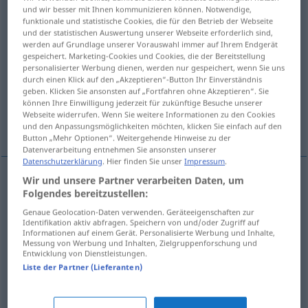
und wir besser mit Ihnen kommunizieren können. Notwendige,
funktionale und statistische Cookies, die für den Betrieb der Webseite
Übersicht aller Übersetzungen
und der statistischen Auswertung unserer Webseite erforderlich sind,
(Für mehr Details die Übersetzung anklicken/antippen)
werden auf Grundlage unserer Vorauswahl immer auf Ihrem Endgerät
gespeichert. Marketing-Cookies und Cookies, die der Bereitstellung
personalisierter Werbung dienen, werden nur gespeichert, wenn Sie uns
dump truck, tipper lorry, dumper truck
durch einen Klick auf den „Akzeptieren“-Button Ihr Einverständnis
geben. Klicken Sie ansonsten auf „Fortfahren ohne Akzeptieren“. Sie
können Ihre Einwilligung jederzeit für zukünftige Besuche unserer
dumper, dump truck, tipper lorry, dumper
Webseite widerrufen. Wenn Sie weitere Informationen zu den Cookies
truck
und den Anpassungsmöglichkeiten möchten, klicken Sie einfach auf den
Button „Mehr Optionen“. Weitergehende Hinweise zu der
Datenverarbeitung entnehmen Sie ansonsten unserer
Datenschutzerklärung
. Hier finden Sie unser
Impressum
.
Wir und unsere Partner verarbeiten Daten, um
Folgendes bereitzustellen:
dump
truck
Kippwagen
Kipper
US
AUTO
Genaue Geolocation-Daten verwenden. Geräteeigenschaften zur
Identifikation aktiv abfragen. Speichern von und/oder Zugriff auf
tipper
lorry
Kippwagen
BR
AUTO
Informationen auf einem Gerät. Personalisierte Werbung und Inhalte,
Messung von Werbung und Inhalten, Zielgruppenforschung und
Entwicklung von Dienstleistungen.
a.
dumper
truck
Kippwagen
AUTO
Liste der Partner (Lieferanten)