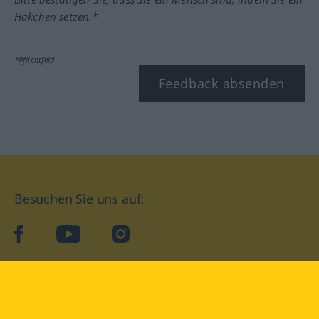
Häkchen setzen.*
*Pflichtfeld
Feedback absenden
Besuchen Sie uns auf:
facebook
YouTube
Instagram
Langenscheidt