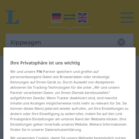
Ihre Privatsphäre ist uns wichtig
Deutsch-Englisch Wörterbuch
Kippwagen
Wir und unsere
716
-Partner speichern und greifen auf
Deutsch-Englisch Übersetzung für
personenbezogene Daten wie Browserdaten oder eindeutige
Kennungen auf Ihrem Gerät zu. Durch Auswahl von Akzeptieren
"Kippwagen"
aktivieren Sie Tracking-Technologien für die unter „Wir und unsere
Partner verarbeiten Daten, um Ihnen Dienste bereitzustellen“
aufgeführten Zwecke. Wenn Tracker deaktiviert sind, sind manche
"Kippwagen" Englisch Übersetzung
Inhalte und Anzeigen möglicherweise nicht mehr so relevant für Sie. Sie
können dieses Menü jederzeit wieder aufrufen, um Ihre Einstellungen zu
ändern oder Ihre Einwilligung zu widerrufen, indem Sie auf den Link
Privatsphäre-Einstellungen am unteren Rand der Webseite klicken. Ihre
„Kippwagen“
: Maskulinum
Einstellungen gelten innerhalb unseres Website. Weitere Informationen
finden Sie in unserer Datenschutzerklärung.
Kippwagen
Wir verwenden Cookies, damit Sie unsere Webseite bestmöglich nutzen
m