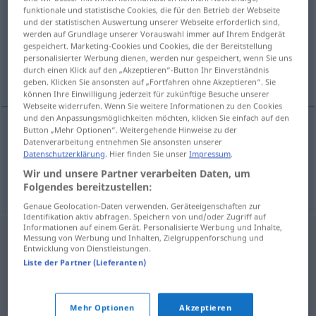
funktionale und statistische Cookies, die für den Betrieb der Webseite
und der statistischen Auswertung unserer Webseite erforderlich sind,
Übersicht aller Übersetzungen
werden auf Grundlage unserer Vorauswahl immer auf Ihrem Endgerät
(Für mehr Details die Übersetzung anklicken/antippen)
gespeichert. Marketing-Cookies und Cookies, die der Bereitstellung
personalisierter Werbung dienen, werden nur gespeichert, wenn Sie uns
durch einen Klick auf den „Akzeptieren“-Button Ihr Einverständnis
siliceous, silicious
geben. Klicken Sie ansonsten auf „Fortfahren ohne Akzeptieren“. Sie
können Ihre Einwilligung jederzeit für zukünftige Besuche unserer
Webseite widerrufen. Wenn Sie weitere Informationen zu den Cookies
und den Anpassungsmöglichkeiten möchten, klicken Sie einfach auf den
Button „Mehr Optionen“. Weitergehende Hinweise zu der
Datenverarbeitung entnehmen Sie ansonsten unserer
siliceous
kieselig
Datenschutzerklärung
. Hier finden Sie unser
Impressum
.
Wir und unsere Partner verarbeiten Daten, um
a.
silicious
kieselig
Folgendes bereitzustellen:
Genaue Geolocation-Daten verwenden. Geräteeigenschaften zur
Identifikation aktiv abfragen. Speichern von und/oder Zugriff auf
Informationen auf einem Gerät. Personalisierte Werbung und Inhalte,
Messung von Werbung und Inhalten, Zielgruppenforschung und
Entwicklung von Dienstleistungen.
Liste der Partner (Lieferanten)
Mehr Optionen
Akzeptieren