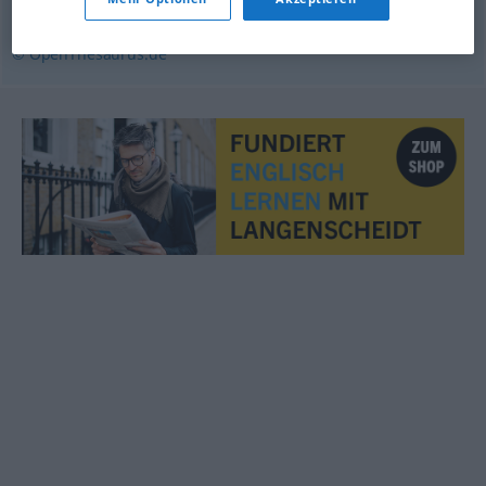
Kieselstein
© OpenThesaurus.de