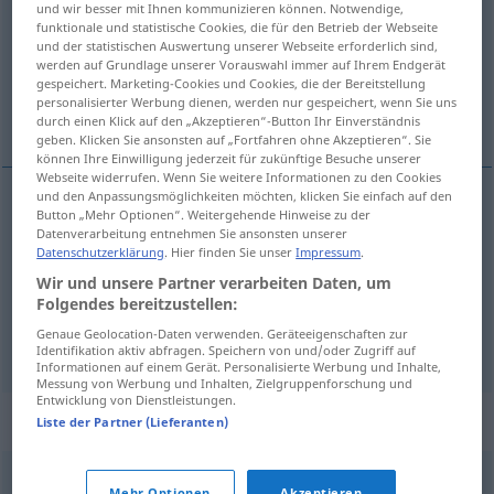
und wir besser mit Ihnen kommunizieren können. Notwendige,
funktionale und statistische Cookies, die für den Betrieb der Webseite
Übersicht aller Übersetzungen
und der statistischen Auswertung unserer Webseite erforderlich sind,
werden auf Grundlage unserer Vorauswahl immer auf Ihrem Endgerät
(Für mehr Details die Übersetzung anklicken/antippen)
gespeichert. Marketing-Cookies und Cookies, die der Bereitstellung
personalisierter Werbung dienen, werden nur gespeichert, wenn Sie uns
pebblestone
flint
durch einen Klick auf den „Akzeptieren“-Button Ihr Einverständnis
geben. Klicken Sie ansonsten auf „Fortfahren ohne Akzeptieren“. Sie
können Ihre Einwilligung jederzeit für zukünftige Besuche unserer
Webseite widerrufen. Wenn Sie weitere Informationen zu den Cookies
und den Anpassungsmöglichkeiten möchten, klicken Sie einfach auf den
Button „Mehr Optionen“. Weitergehende Hinweise zu der
pebble(stone)
Kiesel
Stein
Datenverarbeitung entnehmen Sie ansonsten unserer
Datenschutzerklärung
. Hier finden Sie unser
Impressum
.
Wir und unsere Partner verarbeiten Daten, um
Folgendes bereitzustellen:
flint
Kiesel
MINER
Genaue Geolocation-Daten verwenden. Geräteeigenschaften zur
Identifikation aktiv abfragen. Speichern von und/oder Zugriff auf
Informationen auf einem Gerät. Personalisierte Werbung und Inhalte,
Messung von Werbung und Inhalten, Zielgruppenforschung und
Entwicklung von Dienstleistungen.
Synonyme für "Kiesel"
Liste der Partner (Lieferanten)
Mehr Optionen
Akzeptieren