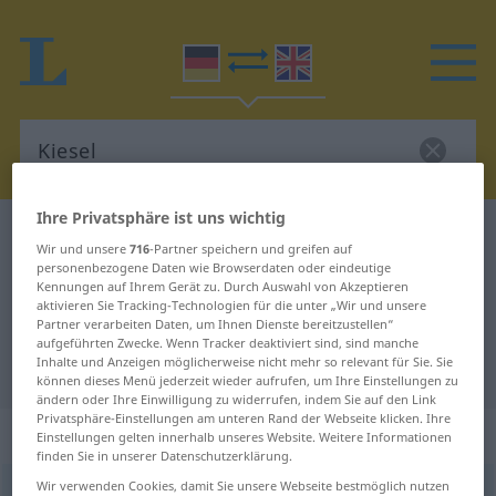
Ihre Privatsphäre ist uns wichtig
Deutsch-Englisch Wörterbuch
Kiesel
Wir und unsere
716
-Partner speichern und greifen auf
Deutsch-Englisch Übersetzung für
personenbezogene Daten wie Browserdaten oder eindeutige
Kennungen auf Ihrem Gerät zu. Durch Auswahl von Akzeptieren
"Kiesel"
aktivieren Sie Tracking-Technologien für die unter „Wir und unsere
Partner verarbeiten Daten, um Ihnen Dienste bereitzustellen“
aufgeführten Zwecke. Wenn Tracker deaktiviert sind, sind manche
Inhalte und Anzeigen möglicherweise nicht mehr so relevant für Sie. Sie
"Kiesel" Englisch Übersetzung
können dieses Menü jederzeit wieder aufrufen, um Ihre Einstellungen zu
ändern oder Ihre Einwilligung zu widerrufen, indem Sie auf den Link
Privatsphäre-Einstellungen am unteren Rand der Webseite klicken. Ihre
„Kiesel“
: Maskulinum
Einstellungen gelten innerhalb unseres Website. Weitere Informationen
finden Sie in unserer Datenschutzerklärung.
Wir verwenden Cookies, damit Sie unsere Webseite bestmöglich nutzen
Kiesel
[ˈkiːzəl]
m
<
Kiesels
;
Kiesel
>