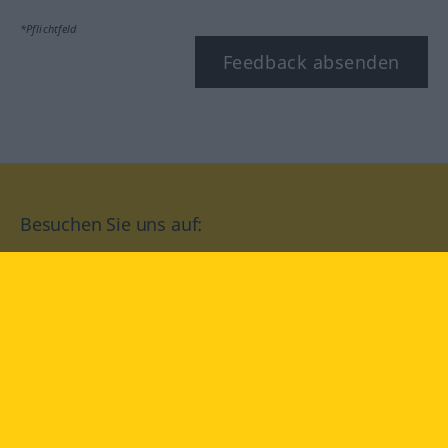
*Pflichtfeld
Feedback absenden
Besuchen Sie uns auf:
facebook
YouTube
Instagram
Langenscheidt