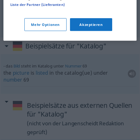
Liste der Partner (Lieferanten)
(library)
catalogue
Katalog
BR
Mehr Optionen
Akzeptieren
Beispielsätze für "Katalog"
das
Bild
steht im Katalog unter
Nummer
69
the
picture
is
listed
in the catalog(ue) under
number
69
Beispielsätze aus externen Quellen
für "Katalog"
(nicht von der Langenscheidt Redaktion
geprüft)