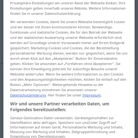
Privatsphäre-Einstellungen am unteren Rand der Webseite klicken. Ihre
Einstellungen gelten innerhalb unseres Website. Weitere Informationen
Übersicht aller Übersetzungen
finden Sie in unserer Datenschutzerklärung.
(Für mehr Details die Übersetzung anklicken/antippen)
Wir verwenden Cookies, damit Sie unsere Webseite bestmöglich nutzen
und wir besser mit Ihnen kommunizieren können. Notwendige,
catalog, catalogue
funktionale und statistische Cookies, die für den Betrieb der Webseite
und der statistischen Auswertung unserer Webseite erforderlich sind,
werden auf Grundlage unserer Vorauswahl immer auf Ihrem Endgerät
library catalog, library catalogue
gespeichert. Marketing-Cookies und Cookies, die der Bereitstellung
personalisierter Werbung dienen, werden nur gespeichert, wenn Sie uns
durch einen Klick auf den „Akzeptieren“-Button Ihr Einverständnis
geben. Klicken Sie ansonsten auf „Fortfahren ohne Akzeptieren“. Sie
können Ihre Einwilligung jederzeit für zukünftige Besuche unserer
Webseite widerrufen. Wenn Sie weitere Informationen zu den Cookies
und den Anpassungsmöglichkeiten möchten, klicken Sie einfach auf den
catalog
Katalog
Waren-, Ausstellungskatalog
US
Button „Mehr Optionen“. Weitergehende Hinweise zu der
Datenverarbeitung entnehmen Sie ansonsten unserer
etc
Datenschutzerklärung
. Hier finden Sie unser
Impressum
.
Wir und unsere Partner verarbeiten Daten, um
catalogue
Katalog
BR
Folgendes bereitzustellen:
Genaue Geolocation-Daten verwenden. Geräteeigenschaften zur
Identifikation aktiv abfragen. Speichern von und/oder Zugriff auf
Informationen auf einem Gerät. Personalisierte Werbung und Inhalte,
Messung von Werbung und Inhalten, Zielgruppenforschung und
(library) catalog
Katalog
in Bibliothek
Entwicklung von Dienstleistungen.
US