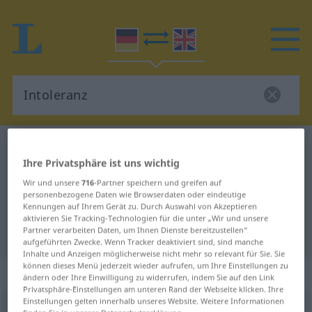
Deutsch-Englisch Wörterbuch
Intoleranz
Ihre Privatsphäre ist uns wichtig
Deutsch-Englisch Übersetzung für
Wir und unsere
716
-Partner speichern und greifen auf
"Intoleranz"
personenbezogene Daten wie Browserdaten oder eindeutige
Kennungen auf Ihrem Gerät zu. Durch Auswahl von Akzeptieren
aktivieren Sie Tracking-Technologien für die unter „Wir und unsere
"Intoleranz" Englisch Übersetzung
Partner verarbeiten Daten, um Ihnen Dienste bereitzustellen“
aufgeführten Zwecke. Wenn Tracker deaktiviert sind, sind manche
Inhalte und Anzeigen möglicherweise nicht mehr so relevant für Sie. Sie
können dieses Menü jederzeit wieder aufrufen, um Ihre Einstellungen zu
„Intoleranz“
: Femininum
ändern oder Ihre Einwilligung zu widerrufen, indem Sie auf den Link
Privatsphäre-Einstellungen am unteren Rand der Webseite klicken. Ihre
Einstellungen gelten innerhalb unseres Website. Weitere Informationen
Intoleranz
[-rants; -ˈrants]
f
<
Intoleranz
;
Intoleranzen
>