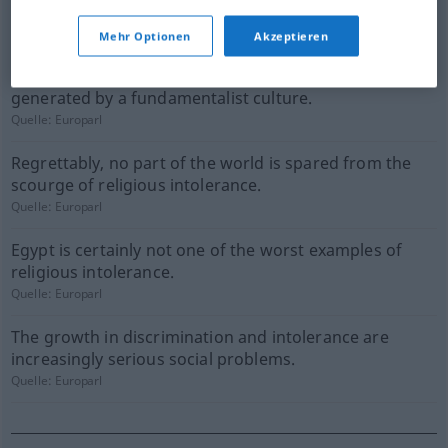
and, in the worst cases, extremism.
Quelle:
Europarl
Mehr Optionen
Akzeptieren
The intolerance that is giving rise to this violence is
generated by a fundamentalist culture.
Quelle:
Europarl
Regrettably, no part of the world is spared from the
scourge of religious intolerance.
Quelle:
Europarl
Egypt is certainly not one of the worst examples of
religious intolerance.
Quelle:
Europarl
The growth in discrimination and intolerance are
increasingly serious social problems.
Quelle:
Europarl