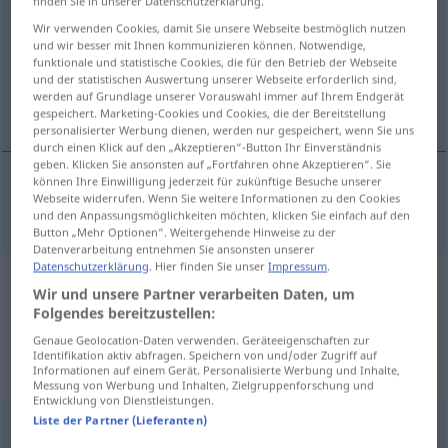
finden Sie in unserer Datenschutzerklärung.
Wir verwenden Cookies, damit Sie unsere Webseite bestmöglich nutzen
Übersicht aller Übersetzungen
und wir besser mit Ihnen kommunizieren können. Notwendige,
(Für mehr Details die Übersetzung anklicken/antippen)
funktionale und statistische Cookies, die für den Betrieb der Webseite
und der statistischen Auswertung unserer Webseite erforderlich sind,
werden auf Grundlage unserer Vorauswahl immer auf Ihrem Endgerät
intolerance
gespeichert. Marketing-Cookies und Cookies, die der Bereitstellung
personalisierter Werbung dienen, werden nur gespeichert, wenn Sie uns
durch einen Klick auf den „Akzeptieren“-Button Ihr Einverständnis
geben. Klicken Sie ansonsten auf „Fortfahren ohne Akzeptieren“. Sie
können Ihre Einwilligung jederzeit für zukünftige Besuche unserer
Webseite widerrufen. Wenn Sie weitere Informationen zu den Cookies
intolerance
(
gegen
of
)
Intoleranz
und den Anpassungsmöglichkeiten möchten, klicken Sie einfach auf den
Button „Mehr Optionen“. Weitergehende Hinweise zu der
Datenverarbeitung entnehmen Sie ansonsten unserer
Datenschutzerklärung
. Hier finden Sie unser
Impressum
.
Beispielsätze aus externen Quellen
Wir und unsere Partner verarbeiten Daten, um
Folgendes bereitzustellen:
für "Intoleranz"
Genaue Geolocation-Daten verwenden. Geräteeigenschaften zur
(nicht von der Langenscheidt Redaktion
Identifikation aktiv abfragen. Speichern von und/oder Zugriff auf
Informationen auf einem Gerät. Personalisierte Werbung und Inhalte,
geprüft)
Messung von Werbung und Inhalten, Zielgruppenforschung und
Entwicklung von Dienstleistungen.
Liste der Partner (Lieferanten)
These are leading to a climate of fear and intolerance