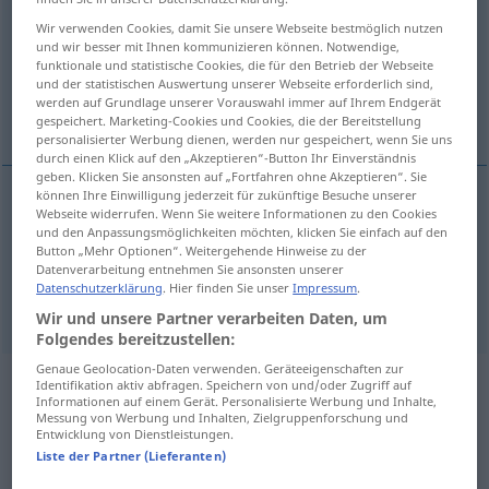
Wir verwenden Cookies, damit Sie unsere Webseite bestmöglich nutzen
Übersicht aller Übersetzungen
und wir besser mit Ihnen kommunizieren können. Notwendige,
funktionale und statistische Cookies, die für den Betrieb der Webseite
(Für mehr Details die Übersetzung anklicken/antippen)
und der statistischen Auswertung unserer Webseite erforderlich sind,
werden auf Grundlage unserer Vorauswahl immer auf Ihrem Endgerät
to interview
gespeichert. Marketing-Cookies und Cookies, die der Bereitstellung
personalisierter Werbung dienen, werden nur gespeichert, wenn Sie uns
durch einen Klick auf den „Akzeptieren“-Button Ihr Einverständnis
geben. Klicken Sie ansonsten auf „Fortfahren ohne Akzeptieren“. Sie
können Ihre Einwilligung jederzeit für zukünftige Besuche unserer
Beispiele
Webseite widerrufen. Wenn Sie weitere Informationen zu den Cookies
und den Anpassungsmöglichkeiten möchten, klicken Sie einfach auf den
jemanden interviewen
Button „Mehr Optionen“. Weitergehende Hinweise zu der
Datenverarbeitung entnehmen Sie ansonsten unserer
to
interview
sb
Datenschutzerklärung
. Hier finden Sie unser
Impressum
.
Wir und unsere Partner verarbeiten Daten, um
Folgendes bereitzustellen:
Genaue Geolocation-Daten verwenden. Geräteeigenschaften zur
Identifikation aktiv abfragen. Speichern von und/oder Zugriff auf
Beispielsätze aus externen Quellen
Informationen auf einem Gerät. Personalisierte Werbung und Inhalte,
Messung von Werbung und Inhalten, Zielgruppenforschung und
für "interviewen"
Entwicklung von Dienstleistungen.
(nicht von der Langenscheidt Redaktion
Liste der Partner (Lieferanten)
geprüft)