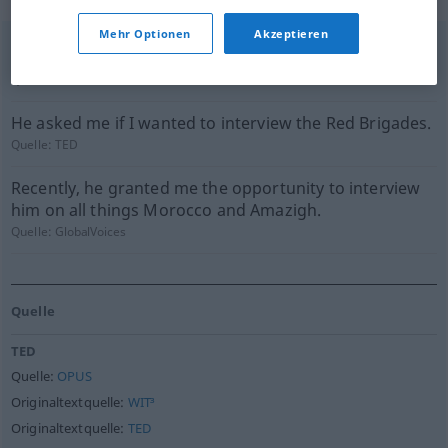
Mehr Optionen
Akzeptieren
There are many kinds of interviews. We know them.
Quelle:
TED
He asked me if I wanted to interview the Red Brigades.
Quelle:
TED
Recently, he granted me the opportunity to interview
him on all things Morocco and Amazigh.
Quelle:
GlobalVoices
Quelle
TED
Quelle:
OPUS
Originaltextquelle:
WIT³
Originaltextquelle:
TED