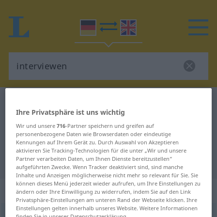
Deutsch-Englisch Wörterbuch
interviewen
Ihre Privatsphäre ist uns wichtig
Deutsch-Englisch Übersetzung für
Wir und unsere
716
-Partner speichern und greifen auf
"interviewen"
personenbezogene Daten wie Browserdaten oder eindeutige
Kennungen auf Ihrem Gerät zu. Durch Auswahl von Akzeptieren
aktivieren Sie Tracking-Technologien für die unter „Wir und unsere
Partner verarbeiten Daten, um Ihnen Dienste bereitzustellen“
"interviewen" Englisch Übersetzung
aufgeführten Zwecke. Wenn Tracker deaktiviert sind, sind manche
Inhalte und Anzeigen möglicherweise nicht mehr so relevant für Sie. Sie
können dieses Menü jederzeit wieder aufrufen, um Ihre Einstellungen zu
„interviewen“
: transitives Verb
ändern oder Ihre Einwilligung zu widerrufen, indem Sie auf den Link
Privatsphäre-Einstellungen am unteren Rand der Webseite klicken. Ihre
Einstellungen gelten innerhalb unseres Website. Weitere Informationen
interviewen
[-ˈvjuːən]
v/t
<
kein
ge-
;
h
>
finden Sie in unserer Datenschutzerklärung.