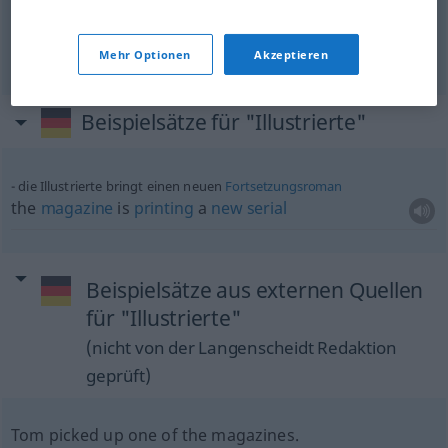
glossy
Illustrierte
slick
Illustrierte
US
Mehr Optionen
Akzeptieren
Beispielsätze für "Illustrierte"
die Illustrierte bringt einen neuen
Fortsetzungsroman
the
magazine
is
printing
a
new
serial
Beispielsätze aus externen Quellen
für "Illustrierte"
(nicht von der Langenscheidt Redaktion
geprüft)
Tom picked up one of the magazines.