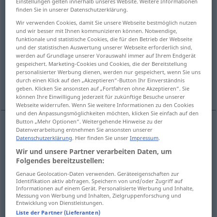
Einstellungen gelten innerhalb unseres Website. Weitere Informationen
finden Sie in unserer Datenschutzerklärung.
Übersicht aller Übersetzungen
Wir verwenden Cookies, damit Sie unsere Webseite bestmöglich nutzen
(Für mehr Details die Übersetzung anklicken/antippen)
und wir besser mit Ihnen kommunizieren können. Notwendige,
funktionale und statistische Cookies, die für den Betrieb der Webseite
und der statistischen Auswertung unserer Webseite erforderlich sind,
illustrated newspaper (, pictorial glossy slick
werden auf Grundlage unserer Vorauswahl immer auf Ihrem Endgerät
magazine
gespeichert. Marketing-Cookies und Cookies, die der Bereitstellung
personalisierter Werbung dienen, werden nur gespeichert, wenn Sie uns
durch einen Klick auf den „Akzeptieren“-Button Ihr Einverständnis
glossy, slick
geben. Klicken Sie ansonsten auf „Fortfahren ohne Akzeptieren“. Sie
können Ihre Einwilligung jederzeit für zukünftige Besuche unserer
Webseite widerrufen. Wenn Sie weitere Informationen zu den Cookies
und den Anpassungsmöglichkeiten möchten, klicken Sie einfach auf den
Button „Mehr Optionen“. Weitergehende Hinweise zu der
Datenverarbeitung entnehmen Sie ansonsten unserer
illustrated (news)paper (
od
magazine)
Datenschutzerklärung
. Hier finden Sie unser
Impressum
.
Wir und unsere Partner verarbeiten Daten, um
Illustrierte
Folgendes bereitzustellen:
Genaue Geolocation-Daten verwenden. Geräteeigenschaften zur
pictorial
(
od
glossy
od
slick
magazine
US
)
Identifikation aktiv abfragen. Speichern von und/oder Zugriff auf
Informationen auf einem Gerät. Personalisierte Werbung und Inhalte,
Illustrierte
Messung von Werbung und Inhalten, Zielgruppenforschung und
Entwicklung von Dienstleistungen.
Liste der Partner (Lieferanten)