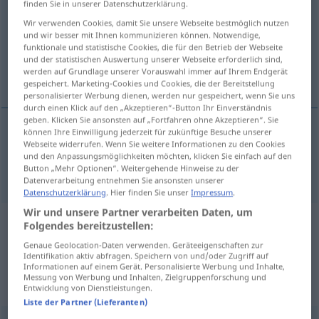
finden Sie in unserer Datenschutzerklärung.
Wir verwenden Cookies, damit Sie unsere Webseite bestmöglich nutzen
Übersicht aller Übersetzungen
und wir besser mit Ihnen kommunizieren können. Notwendige,
(Für mehr Details die Übersetzung anklicken/antippen)
funktionale und statistische Cookies, die für den Betrieb der Webseite
und der statistischen Auswertung unserer Webseite erforderlich sind,
werden auf Grundlage unserer Vorauswahl immer auf Ihrem Endgerät
ideal case
gespeichert. Marketing-Cookies und Cookies, die der Bereitstellung
personalisierter Werbung dienen, werden nur gespeichert, wenn Sie uns
durch einen Klick auf den „Akzeptieren“-Button Ihr Einverständnis
geben. Klicken Sie ansonsten auf „Fortfahren ohne Akzeptieren“. Sie
können Ihre Einwilligung jederzeit für zukünftige Besuche unserer
Webseite widerrufen. Wenn Sie weitere Informationen zu den Cookies
ideal
case
Idealfall
und den Anpassungsmöglichkeiten möchten, klicken Sie einfach auf den
Button „Mehr Optionen“. Weitergehende Hinweise zu der
Datenverarbeitung entnehmen Sie ansonsten unserer
Datenschutzerklärung
. Hier finden Sie unser
Impressum
.
Wir und unsere Partner verarbeiten Daten, um
Folgendes bereitzustellen:
Beispielsätze aus externen Quellen
für "Idealfall"
Genaue Geolocation-Daten verwenden. Geräteeigenschaften zur
Identifikation aktiv abfragen. Speichern von und/oder Zugriff auf
Informationen auf einem Gerät. Personalisierte Werbung und Inhalte,
(nicht von der Langenscheidt Redaktion
Messung von Werbung und Inhalten, Zielgruppenforschung und
geprüft)
Entwicklung von Dienstleistungen.
Liste der Partner (Lieferanten)