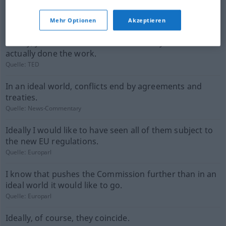
Ideally you would love to do all this non-invasively.
Quelle:
TED
Mehr Optionen
Akzeptieren
Ideally, you would not be satisfied until you had
actually done the work.
Quelle:
TED
In an ideal world, conflicts end by agreements and
treaties.
Quelle:
News-Commentary
Ideally I would like to have seen all of them subject to
the new EU regulations.
Quelle:
Europarl
I know that pushes the Commission further than in an
ideal world it would like to go.
Quelle:
Europarl
Ideally, of course, they coincide.