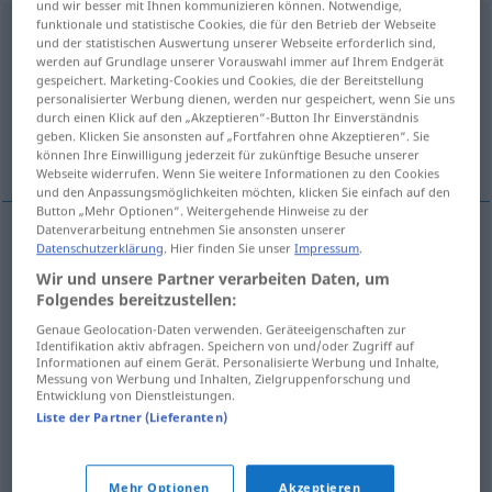
und wir besser mit Ihnen kommunizieren können. Notwendige,
funktionale und statistische Cookies, die für den Betrieb der Webseite
Hundehütte
f
und der statistischen Auswertung unserer Webseite erforderlich sind,
werden auf Grundlage unserer Vorauswahl immer auf Ihrem Endgerät
Übersicht aller Übersetzungen
gespeichert. Marketing-Cookies und Cookies, die der Bereitstellung
personalisierter Werbung dienen, werden nur gespeichert, wenn Sie uns
(Für mehr Details die Übersetzung anklicken/antippen)
durch einen Klick auf den „Akzeptieren“-Button Ihr Einverständnis
geben. Klicken Sie ansonsten auf „Fortfahren ohne Akzeptieren“. Sie
dog kennel, doghouse
hole, dump
können Ihre Einwilligung jederzeit für zukünftige Besuche unserer
Webseite widerrufen. Wenn Sie weitere Informationen zu den Cookies
und den Anpassungsmöglichkeiten möchten, klicken Sie einfach auf den
Button „Mehr Optionen“. Weitergehende Hinweise zu der
Datenverarbeitung entnehmen Sie ansonsten unserer
Datenschutzerklärung
. Hier finden Sie unser
Impressum
.
(dog)
kennel
,
doghouse
Hundehütte
für den
Wir und unsere Partner verarbeiten Daten, um
Hund
Folgendes bereitzustellen:
Genaue Geolocation-Daten verwenden. Geräteeigenschaften zur
Identifikation aktiv abfragen. Speichern von und/oder Zugriff auf
Informationen auf einem Gerät. Personalisierte Werbung und Inhalte,
Messung von Werbung und Inhalten, Zielgruppenforschung und
Entwicklung von Dienstleistungen.
hole
Hundehütte
FIG
PEJ
Liste der Partner (Lieferanten)
dump
Hundehütte
FIG
PEJ
Mehr Optionen
Akzeptieren