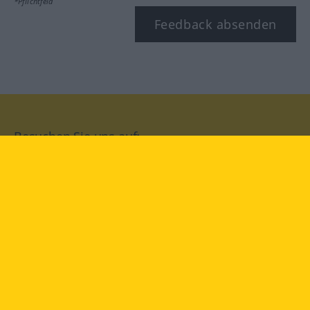
*Pflichtfeld
Feedback absenden
Besuchen Sie uns auf:
facebook
YouTube
Instagram
Langenscheidt
NUTZUNGSBEDINGUNGEN