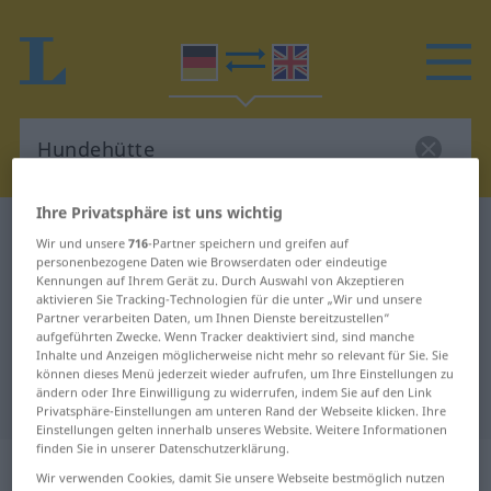
Ihre Privatsphäre ist uns wichtig
Deutsch-Englisch Wörterbuch
Hundehütte
Wir und unsere
716
-Partner speichern und greifen auf
Deutsch-Englisch Übersetzung für
personenbezogene Daten wie Browserdaten oder eindeutige
Kennungen auf Ihrem Gerät zu. Durch Auswahl von Akzeptieren
"Hundehütte"
aktivieren Sie Tracking-Technologien für die unter „Wir und unsere
Partner verarbeiten Daten, um Ihnen Dienste bereitzustellen“
aufgeführten Zwecke. Wenn Tracker deaktiviert sind, sind manche
Inhalte und Anzeigen möglicherweise nicht mehr so relevant für Sie. Sie
"Hundehütte" Englisch
können dieses Menü jederzeit wieder aufrufen, um Ihre Einstellungen zu
ändern oder Ihre Einwilligung zu widerrufen, indem Sie auf den Link
Übersetzung
Privatsphäre-Einstellungen am unteren Rand der Webseite klicken. Ihre
Einstellungen gelten innerhalb unseres Website. Weitere Informationen
finden Sie in unserer Datenschutzerklärung.
„Hundehütte“
: Femininum
Wir verwenden Cookies, damit Sie unsere Webseite bestmöglich nutzen