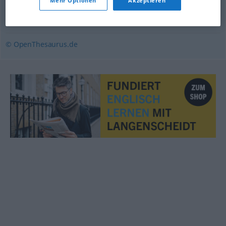
Mehr Optionen
Akzeptieren
Touristenklasse (ugs.)
,
Economyklasse
© OpenThesaurus.de