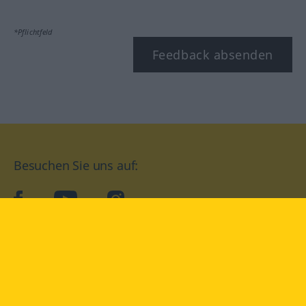
*Pflichtfeld
Feedback absenden
Besuchen Sie uns auf:
facebook
YouTube
Instagram
Langenscheidt