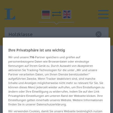
Ihre Privatsphäre ist uns wichtig
Deutsch-Englisch Wörterbuch
Holzklasse
Wir und unsere
716
-Partner speichern und greifen auf
Deutsch-Englisch Übersetzung für
personenbezogene Daten wie Browserdaten oder eindeutige
Kennungen auf Ihrem Gerät zu. Durch Auswahl von Akzeptieren
"Holzklasse"
aktivieren Sie Tracking-Technologien für die unter „Wir und unsere
Partner verarbeiten Daten, um Ihnen Dienste bereitzustellen“
aufgeführten Zwecke. Wenn Tracker deaktiviert sind, sind manche
Inhalte und Anzeigen möglicherweise nicht mehr so relevant für Sie. Sie
"Holzklasse" Englisch Übersetzung
können dieses Menü jederzeit wieder aufrufen, um Ihre Einstellungen zu
ändern oder Ihre Einwilligung zu widerrufen, indem Sie auf den Link
Privatsphäre-Einstellungen am unteren Rand der Webseite klicken. Ihre
„Holzklasse“
: Femininum
Einstellungen gelten innerhalb unseres Website. Weitere Informationen
finden Sie in unserer Datenschutzerklärung.
Wir verwenden Cookies, damit Sie unsere Webseite bestmöglich nutzen
Holzklasse
f