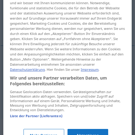
und wir besser mit Ihnen kommunizieren können. Notwendige,
funktionale und statistische Cookies, die für den Betrieb der Webseite
Übersicht aller Übersetzungen
und der statistischen Auswertung unserer Webseite erforderlich sind,
(Für mehr Details die Übersetzung anklicken/antippen)
werden auf Grundlage unserer Vorauswahl immer auf Ihrem Endgerät
gespeichert. Marketing-Cookies und Cookies, die der Bereitstellung
personalisierter Werbung dienen, werden nur gespeichert, wenn Sie uns
third class
grade of wood
durch einen Klick auf den „Akzeptieren“-Button Ihr Einverständnis
geben. Klicken Sie ansonsten auf „Fortfahren ohne Akzeptieren“. Sie
können Ihre Einwilligung jederzeit für zukünftige Besuche unserer
Webseite widerrufen. Wenn Sie weitere Informationen zu den Cookies
und den Anpassungsmöglichkeiten möchten, klicken Sie einfach auf den
Button „Mehr Optionen“. Weitergehende Hinweise zu der
grade
(
od
classification) of
wood
(
od
timber)
Datenverarbeitung entnehmen Sie ansonsten unserer
Datenschutzerklärung
. Hier finden Sie unser
Impressum
.
Holzklasse
Güteklasse für Holz
Wir und unsere Partner verarbeiten Daten, um
Folgendes bereitzustellen:
Genaue Geolocation-Daten verwenden. Geräteeigenschaften zur
third
class
Holzklasse
billigste Klasse bei
Identifikation aktiv abfragen. Speichern von und/oder Zugriff auf
Informationen auf einem Gerät. Personalisierte Werbung und Inhalte,
Transportmitteln
FIG
HUM
Messung von Werbung und Inhalten, Zielgruppenforschung und
Entwicklung von Dienstleistungen.
Liste der Partner (Lieferanten)
Synonyme für "Holzklasse"