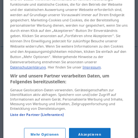
funktionale und statistische Cookies, die für den Betrieb der Webseite
und der statistischen Auswertung unserer Webseite erforderlich sind,
Übersicht aller Übersetzungen
werden auf Grundlage unserer Vorauswahl immer auf Ihrem Endgerät
(Für mehr Details die Übersetzung anklicken/antippen)
gespeichert. Marketing-Cookies und Cookies, die der Bereitstellung
personalisierter Werbung dienen, werden nur gespeichert, wenn Sie uns
durch einen Klick auf den „Akzeptieren“-Button Ihr Einverständnis
heraldic, armorial
geben. Klicken Sie ansonsten auf „Fortfahren ohne Akzeptieren“. Sie
können Ihre Einwilligung jederzeit für zukünftige Besuche unserer
Webseite widerrufen. Wenn Sie weitere Informationen zu den Cookies
und den Anpassungsmöglichkeiten möchten, klicken Sie einfach auf den
Button „Mehr Optionen“. Weitergehende Hinweise zu der
Datenverarbeitung entnehmen Sie ansonsten unserer
heraldic
heraldisch
Symbol etc
Datenschutzerklärung
. Hier finden Sie unser
Impressum
.
Wir und unsere Partner verarbeiten Daten, um
armorial
heraldisch
Symbol etc
Folgendes bereitzustellen:
Genaue Geolocation-Daten verwenden. Geräteeigenschaften zur
Identifikation aktiv abfragen. Speichern von und/oder Zugriff auf
Informationen auf einem Gerät. Personalisierte Werbung und Inhalte,
Messung von Werbung und Inhalten, Zielgruppenforschung und
Entwicklung von Dienstleistungen.
Liste der Partner (Lieferanten)
Mehr Optionen
Akzeptieren