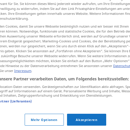
evant für Sie. Sie können dieses Menü jederzeit wieder aufrufen, um Ihre Einstellung
inwilligung zu widerrufen, indem Sie auf den Link Privatsphäre-Einstellungen am unt
cken. Ihre Einstellungen gelten innerhalb unseres Website. Weitere Informationen fin
enschutzerklärung.
tippen)
en Cookies, damit Sie unsere Webseite bestmöglich nutzen und wir besser mit Ihnen
en können. Notwendige, funktionale und statistische Cookies, die für den Betrieb d
ischen Auswertung unserer Webseite erforderlich sind, werden auf Grundlage unserer
hrem Endgerät gespeichert. Marketing-Cookies und Cookies, die der Bereitstellung per
nen, werden nur gespeichert, wenn Sie uns durch einen Klick auf den „Akzeptieren“-
nis geben. Klicken Sie ansonsten auf „Fortfahren ohne Akzeptieren“. Sie können Ihre 
ür zukünftige Besuche unserer Webseite widerrufen. Wenn Sie weitere Informationen 
assungsmöglichkeiten möchten, klicken Sie einfach auf den Button „Mehr Optionen“
Hain
de Hinweise zu der Datenverarbeitung entnehmen Sie ansonsten unserer
Datenschut
 Sie unser
Impressum
.
unsere Partner verarbeiten Daten, um Folgendes bereitzustellen:
ocation-Daten verwenden. Geräteeigenschaften zur Identifikation aktiv abfragen. Sp
ein heiliger Hain
griff auf Informationen auf einem Gerät. Personalisierte Werbung und Inhalte, Mes
 Inhalten, Zielgruppenforschung und Entwicklung von Dienstleistungen.
artner (Lieferanten)
Quellen für "Hain"
ktion geprüft)
Mehr Optionen
Akzeptieren