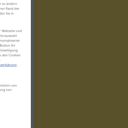
en zu ändern
eren Rand der
den Sie in
er Webseite und
 Vorauswahl
sonalisierter
Button Ihr
Einwilligung
zu den Cookies
.
zerklärung
.
eichern von
sung von