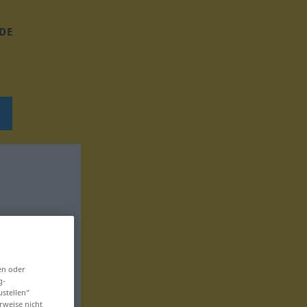
DE
en oder
g-
ustellen“
rweise nicht