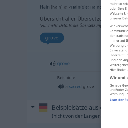
mehr so rel
Hain
[hain]
m
<
Hain(e)s
;
Haine
>
POET
oder Ihre E
Webseite kli
Übersicht aller Übersetzungen
unserer Dat
(Für mehr Details die Übersetzung anklicken/an
Wir verwend
kommunizier
der statist
grove
immer auf I
Werbung die
Einverständ
jederzeit f
und den Anp
grove
Weitergehen
Hier finden
Wir und 
Beispiele
Genaue Geol
a
sacred
grove
und/oder Zu
Werbung und
Liste der P
Beispielsätze aus externen 
(nicht von der Langenscheidt Reda