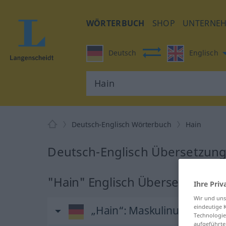
WÖRTERBUCH
SHOP
UNTERNE
Deutsch
Englisch
Deutsch-Englisch Wörterbuch
Hain
Deutsch-Englisch Übersetzung
"Hain" Englisch Übersetzung
Ihre Priv
Wir und un
eindeutige 
„Hain“
: Maskulinum
Technologie
aufgeführte