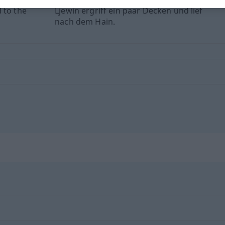
 to the
Ljewin ergriff ein paar Decken und lief
nach dem Hain.