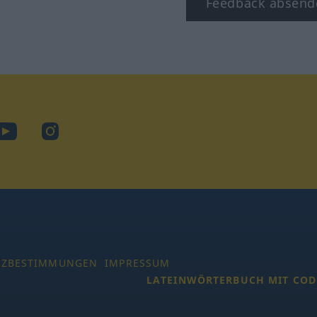
Feedback absend
ook
YouTube
Instagram
TZBESTIMMUNGEN
IMPRESSUM
LATEINWÖRTERBUCH MIT COD