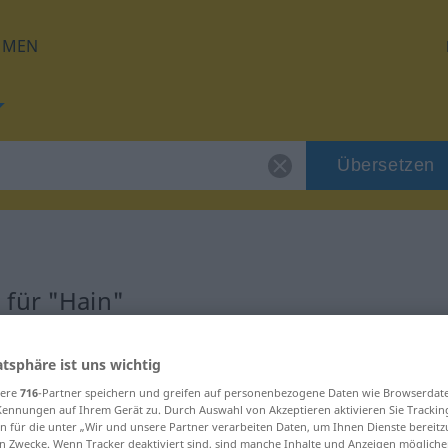
HMEN
Übersetzen
 für "Hain"
atsphäre ist uns wichtig
sere
716
-Partner speichern und greifen auf personenbezogene Daten wie Browserdat
Kennungen auf Ihrem Gerät zu. Durch Auswahl von Akzeptieren aktivieren Sie Trackin
n für die unter „Wir und unsere Partner verarbeiten Daten, um Ihnen Dienste bereitz
n Zwecke. Wenn Tracker deaktiviert sind, sind manche Inhalte und Anzeigen mögliche