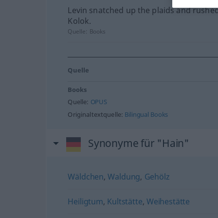
Levin snatched up the plaids and rushed
Kolok.
Quelle:
Books
Quelle
Books
Quelle:
OPUS
Originaltextquelle:
Bilingual Books
Synonyme für "Hain"
Wäldchen
,
Waldung
,
Gehölz
Heiligtum
,
Kultstätte
,
Weihestätte