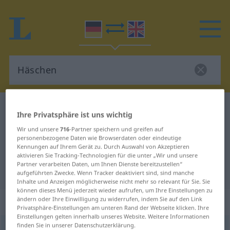
Deutsch-Englisch Wörterbuch
Häschen
Ihre Privatsphäre ist uns wichtig
Deutsch-Englisch Übersetzung für
Wir und unsere
716
-Partner speichern und greifen auf
personenbezogene Daten wie Browserdaten oder eindeutige
"Häschen"
Kennungen auf Ihrem Gerät zu. Durch Auswahl von Akzeptieren
aktivieren Sie Tracking-Technologien für die unter „Wir und unsere
Partner verarbeiten Daten, um Ihnen Dienste bereitzustellen“
"Häschen" Englisch Übersetzung
aufgeführten Zwecke. Wenn Tracker deaktiviert sind, sind manche
Inhalte und Anzeigen möglicherweise nicht mehr so relevant für Sie. Sie
können dieses Menü jederzeit wieder aufrufen, um Ihre Einstellungen zu
„Häschen“
: Neutrum
ändern oder Ihre Einwilligung zu widerrufen, indem Sie auf den Link
Privatsphäre-Einstellungen am unteren Rand der Webseite klicken. Ihre
Einstellungen gelten innerhalb unseres Website. Weitere Informationen
finden Sie in unserer Datenschutzerklärung.
Häschen
[ˈhɛːsçən]
n
<
Häschens
;
Häschen
>