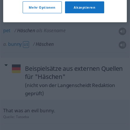
bunny
(rabbit)
Häschen
KINDERSPR
Mehr Optionen
Akzeptieren
pet
Häschen
als Kosename
a.
bunny
Häschen
US
Beispielsätze aus externen Quellen
für "Häschen"
(nicht von der Langenscheidt Redaktion
geprüft)
That was an evil bunny.
Quelle:
Tatoeba