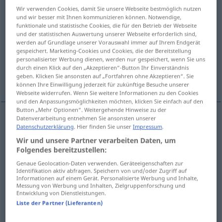
Wir verwenden Cookies, damit Sie unsere Webseite bestmöglich nutzen
Übersicht aller Übersetzungen
und wir besser mit Ihnen kommunizieren können. Notwendige,
funktionale und statistische Cookies, die für den Betrieb der Webseite
(Für mehr Details die Übersetzung anklicken/antippen)
und der statistischen Auswertung unserer Webseite erforderlich sind,
werden auf Grundlage unserer Vorauswahl immer auf Ihrem Endgerät
hare
young hare, leveret
gespeichert. Marketing-Cookies und Cookies, die der Bereitstellung
personalisierter Werbung dienen, werden nur gespeichert, wenn Sie uns
durch einen Klick auf den „Akzeptieren“-Button Ihr Einverständnis
geben. Klicken Sie ansonsten auf „Fortfahren ohne Akzeptieren“. Sie
bunny rabbit
pet, bunny
können Ihre Einwilligung jederzeit für zukünftige Besuche unserer
Webseite widerrufen. Wenn Sie weitere Informationen zu den Cookies
und den Anpassungsmöglichkeiten möchten, klicken Sie einfach auf den
Button „Mehr Optionen“. Weitergehende Hinweise zu der
Datenverarbeitung entnehmen Sie ansonsten unserer
Datenschutzerklärung
. Hier finden Sie unser
Impressum
.
hare
Häschen
Lepus europaeus
ZOOL
Wir und unsere Partner verarbeiten Daten, um
Folgendes bereitzustellen:
Genaue Geolocation-Daten verwenden. Geräteeigenschaften zur
young
hare
Häschen
junger Hase
Identifikation aktiv abfragen. Speichern von und/oder Zugriff auf
Informationen auf einem Gerät. Personalisierte Werbung und Inhalte,
Messung von Werbung und Inhalten, Zielgruppenforschung und
leveret
Häschen
junger Hase
Entwicklung von Dienstleistungen.
Liste der Partner (Lieferanten)