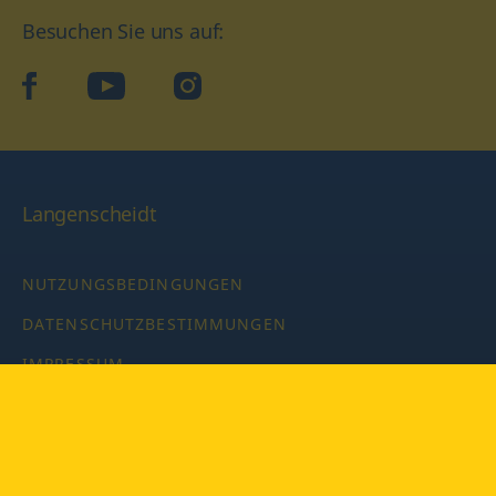
Besuchen Sie uns auf:
facebook
YouTube
Instagram
Langenscheidt
NUTZUNGSBEDINGUNGEN
DATENSCHUTZBESTIMMUNGEN
IMPRESSUM
PRIVATSPHÄRE-EINSTELLUNGEN
LATEINWÖRTERBUCH MIT CODE