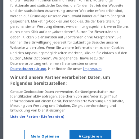
funktionale und statistische Cookies, die für den Betrieb der Webseite
Übersicht aller Übersetzungen
und der statistischen Auswertung unserer Webseite erforderlich sind,
werden auf Grundlage unserer Vorauswahl immer auf Ihrem Endgerät
(Für mehr Details die Übersetzung anklicken/antippen)
gespeichert. Marketing-Cookies und Cookies, die der Bereitstellung
personalisierter Werbung dienen, werden nur gespeichert, wenn Sie uns
graduation
graduation, calibration
durch einen Klick auf den „Akzeptieren“-Button Ihr Einverständnis
geben. Klicken Sie ansonsten auf „Fortfahren ohne Akzeptieren“. Sie
können Ihre Einwilligung jederzeit für zukünftige Besuche unserer
Webseite widerrufen. Wenn Sie weitere Informationen zu den Cookies
und den Anpassungsmöglichkeiten möchten, klicken Sie einfach auf den
Button „Mehr Optionen“. Weitergehende Hinweise zu der
Datenverarbeitung entnehmen Sie ansonsten unserer
graduation
Gradierung
Datenschutzerklärung
. Hier finden Sie unser
Impressum
.
Wir und unsere Partner verarbeiten Daten, um
Folgendes bereitzustellen:
graduation
Gradierung
Kalibrierung
Genaue Geolocation-Daten verwenden. Geräteeigenschaften zur
Identifikation aktiv abfragen. Speichern von und/oder Zugriff auf
calibration
Gradierung
Kalibrierung
Informationen auf einem Gerät. Personalisierte Werbung und Inhalte,
Messung von Werbung und Inhalten, Zielgruppenforschung und
Entwicklung von Dienstleistungen.
Liste der Partner (Lieferanten)
Mehr Optionen
Akzeptieren