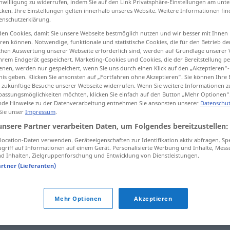
inwilligung zu widerrufen, indem Sie auf den Link Privatsphäre-Einstellungen am unt
cken. Ihre Einstellungen gelten innerhalb unseres Website. Weitere Informationen fin
leichgesinnten
>
enschutzerklärung.
en Cookies, damit Sie unsere Webseite bestmöglich nutzen und wir besser mit Ihnen
en können. Notwendige, funktionale und statistische Cookies, die für den Betrieb d
tippen)
ischen Auswertung unserer Webseite erforderlich sind, werden auf Grundlage unserer
hrem Endgerät gespeichert. Marketing-Cookies und Cookies, die der Bereitstellung per
nen, werden nur gespeichert, wenn Sie uns durch einen Klick auf den „Akzeptieren“-
nis geben. Klicken Sie ansonsten auf „Fortfahren ohne Akzeptieren“. Sie können Ihre 
ür zukünftige Besuche unserer Webseite widerrufen. Wenn Sie weitere Informationen 
assungsmöglichkeiten möchten, klicken Sie einfach auf den Button „Mehr Optionen“
de Hinweise zu der Datenverarbeitung entnehmen Sie ansonsten unserer
Datenschut
on
Gleichgesinnte
 Sie unser
Impressum
.
unsere Partner verarbeiten Daten, um Folgendes bereitzustellen:
ocation-Daten verwenden. Geräteeigenschaften zur Identifikation aktiv abfragen. Sp
Quellen für "Gleichgesinnte"
griff auf Informationen auf einem Gerät. Personalisierte Werbung und Inhalte, Mes
 Inhalten, Zielgruppenforschung und Entwicklung von Dienstleistungen.
ktion geprüft)
artner (Lieferanten)
ow
Er nähert sich der Tribüne, liebe
Mehr Optionen
Akzeptieren
Gleichgesinnte.