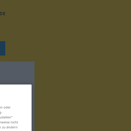
DE
en oder
g-
ustellen“
rweise nicht
en zu ändern