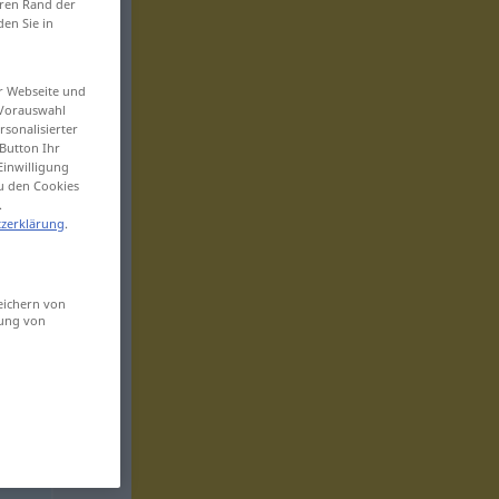
eren Rand der
den Sie in
er Webseite und
 Vorauswahl
sonalisierter
Button Ihr
Einwilligung
zu den Cookies
.
zerklärung
.
eichern von
sung von