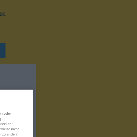
DE
en oder
g-
ustellen“
rweise nicht
en zu ändern