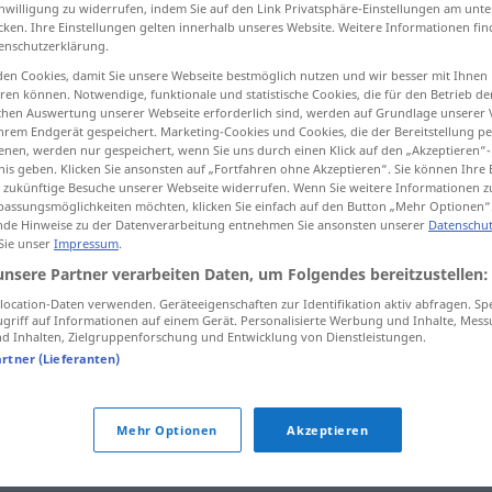
inwilligung zu widerrufen, indem Sie auf den Link Privatsphäre-Einstellungen am unt
cken. Ihre Einstellungen gelten innerhalb unseres Website. Weitere Informationen fin
enschutzerklärung.
en Cookies, damit Sie unsere Webseite bestmöglich nutzen und wir besser mit Ihnen
tippen)
en können. Notwendige, funktionale und statistische Cookies, die für den Betrieb d
ischen Auswertung unserer Webseite erforderlich sind, werden auf Grundlage unserer
hrem Endgerät gespeichert. Marketing-Cookies und Cookies, die der Bereitstellung per
guild, fellowship
nen, werden nur gespeichert, wenn Sie uns durch einen Klick auf den „Akzeptieren“-
nis geben. Klicken Sie ansonsten auf „Fortfahren ohne Akzeptieren“. Sie können Ihre 
ür zukünftige Besuche unserer Webseite widerrufen. Wenn Sie weitere Informationen 
assungsmöglichkeiten möchten, klicken Sie einfach auf den Button „Mehr Optionen“
de Hinweise zu der Datenverarbeitung entnehmen Sie ansonsten unserer
Datenschut
Gilde
Zunft, Innung
HIST
 Sie unser
Impressum
.
unsere Partner verarbeiten Daten, um Folgendes bereitzustellen:
ocation-Daten verwenden. Geräteeigenschaften zur Identifikation aktiv abfragen. Sp
griff auf Informationen auf einem Gerät. Personalisierte Werbung und Inhalte, Mes
er gehört zur Gilde der
Besserwisser
 Inhalten, Zielgruppenforschung und Entwicklung von Dienstleistungen.
artner (Lieferanten)
HUM
Gilde
REL
HIST
Mehr Optionen
Akzeptieren