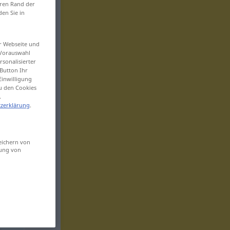
eren Rand der
den Sie in
er Webseite und
 Vorauswahl
sonalisierter
Button Ihr
Einwilligung
zu den Cookies
.
zerklärung
.
eichern von
sung von