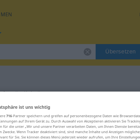
HMEN
Übersetzen
für "Gilde"
atsphäre ist uns wichtig
sere
716
-Partner speichern und greifen auf personenbezogene Daten wie Browserdat
Kennungen auf Ihrem Gerät zu. Durch Auswahl von Akzeptieren aktivieren Sie Trackin
n für die unter „Wir und unsere Partner verarbeiten Daten, um Ihnen Dienste bereitz
n Zwecke. Wenn Tracker deaktiviert sind, sind manche Inhalte und Anzeigen mögliche
evant für Sie. Sie können dieses Menü jederzeit wieder aufrufen, um Ihre Einstellung