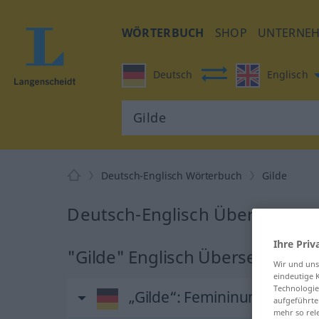
WÖRTERBUCH
SHOP
UNTERNE
Deutsch
Englisch
Deutsch-Englisch Wörterbuch
Gilde
Deutsch-Englisch Übersetzung 
Ihre Priv
"Gilde" Englisch Übersetzung
Wir und un
eindeutige 
Technologie
„Gilde“
: Femininum
aufgeführte
mehr so rel