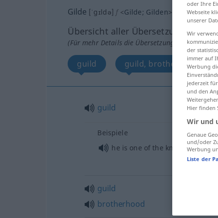
oder Ihre E
Gilde
[ˈgɪldə]
f
<
Gilde
;
Gilden
>
Webseite kli
unserer Dat
Übersicht aller Übersetzungen
Wir verwend
(Für mehr Details die Übersetzung anklicken/an
kommunizier
der statist
immer auf I
guild
guild, brotherhood
Werbung die
Einverständ
jederzeit f
und den Anp
Weitergehen
guild
Hier finden
Wir und 
Beispiele
Genaue Geol
und/oder Zu
he is one of the know-alls
Werbung und
Liste der P
guild
brotherhood