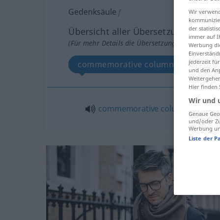
Gedenksäule
f
Wir verwend
kommunizier
der statist
Übersicht aller Übersetzungen
immer auf I
(Für mehr Details die Übersetzung anklicken/an
Werbung die
Einverständ
jederzeit f
commemorative column
und den Anp
Weitergehen
Hier finden
Wir und 
commemorative
column
Genaue Geol
und/oder Zu
Werbung und
Liste der P