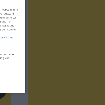
er Webseite und
 Vorauswahl
sonalisierter
Button Ihr
Einwilligung
zu den Cookies
.
zerklärung
.
eichern von
sung von