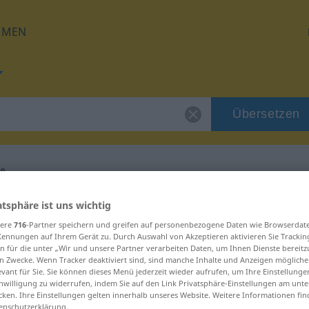
HMEN
Übersetzen
le
 für "Gedenksäule"
atsphäre ist uns wichtig
sere
716
-Partner speichern und greifen auf personenbezogene Daten wie Browserdat
Kennungen auf Ihrem Gerät zu. Durch Auswahl von Akzeptieren aktivieren Sie Trackin
etzung
n für die unter „Wir und unsere Partner verarbeiten Daten, um Ihnen Dienste bereitz
n Zwecke. Wenn Tracker deaktiviert sind, sind manche Inhalte und Anzeigen mögliche
evant für Sie. Sie können dieses Menü jederzeit wieder aufrufen, um Ihre Einstellung
inwilligung zu widerrufen, indem Sie auf den Link Privatsphäre-Einstellungen am unt
cken. Ihre Einstellungen gelten innerhalb unseres Website. Weitere Informationen fin
enschutzerklärung.