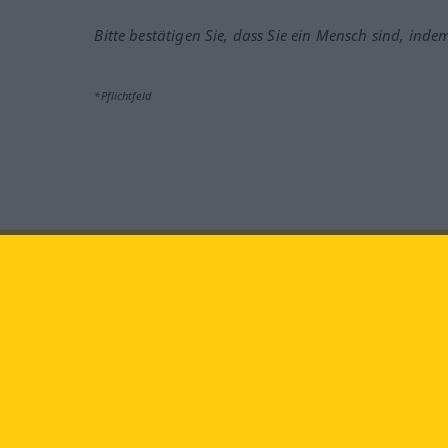
Bitte bestätigen Sie, dass Sie ein Mensch sind, inde
*Pflichtfeld
Besuchen Sie uns auf:
faceb
Langenscheidt