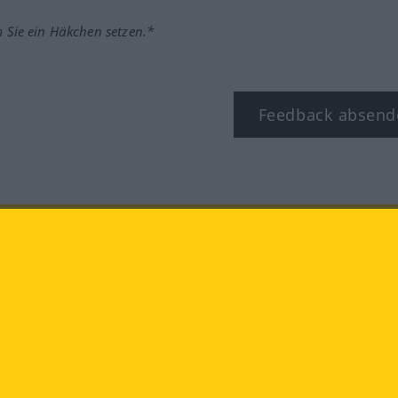
m Sie ein Häkchen setzen.*
Feedback absend
ook
YouTube
Instagram