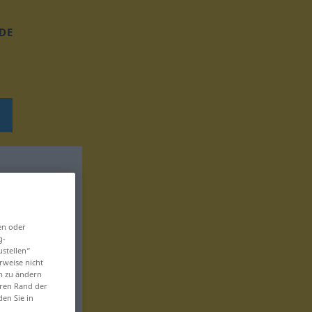
DE
en oder
g-
ustellen“
rweise nicht
en zu ändern
eren Rand der
den Sie in