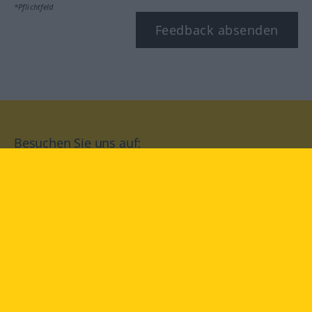
*Pflichtfeld
Feedback absenden
Besuchen Sie uns auf:
facebook
YouTube
Instagram
Langenscheidt
NUTZUNGSBEDINGUNGEN