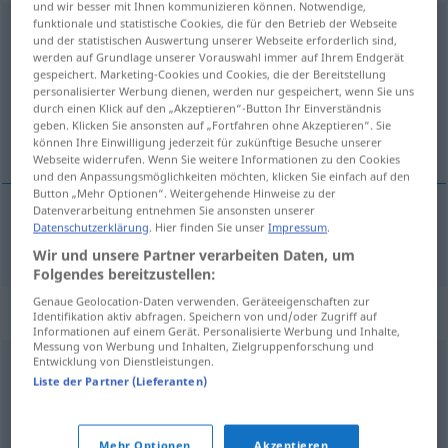
und wir besser mit Ihnen kommunizieren können. Notwendige,
funktionale und statistische Cookies, die für den Betrieb der Webseite
Gedankentiefe
f
und der statistischen Auswertung unserer Webseite erforderlich sind,
werden auf Grundlage unserer Vorauswahl immer auf Ihrem Endgerät
Übersicht aller Übersetzungen
gespeichert. Marketing-Cookies und Cookies, die der Bereitstellung
personalisierter Werbung dienen, werden nur gespeichert, wenn Sie uns
(Für mehr Details die Übersetzung anklicken/antippen)
durch einen Klick auf den „Akzeptieren“-Button Ihr Einverständnis
geben. Klicken Sie ansonsten auf „Fortfahren ohne Akzeptieren“. Sie
profundity of thought
können Ihre Einwilligung jederzeit für zukünftige Besuche unserer
Webseite widerrufen. Wenn Sie weitere Informationen zu den Cookies
und den Anpassungsmöglichkeiten möchten, klicken Sie einfach auf den
Button „Mehr Optionen“. Weitergehende Hinweise zu der
Datenverarbeitung entnehmen Sie ansonsten unserer
Datenschutzerklärung
. Hier finden Sie unser
Impressum
.
profundity
of
thought
Gedankentiefe
Wir und unsere Partner verarbeiten Daten, um
Folgendes bereitzustellen:
Genaue Geolocation-Daten verwenden. Geräteeigenschaften zur
Synonyme für "Gedankentiefe"
Identifikation aktiv abfragen. Speichern von und/oder Zugriff auf
Informationen auf einem Gerät. Personalisierte Werbung und Inhalte,
Messung von Werbung und Inhalten, Zielgruppenforschung und
Entwicklung von Dienstleistungen.
Substanz
,
Gehalt
,
Gedankenreichtum
,
Gedankenfülle
,
Liste der Partner (Lieferanten)
Tiefgang
Mehr Optionen
Akzeptieren