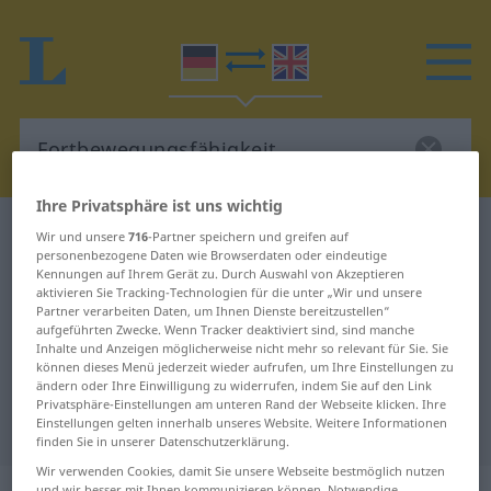
Ihre Privatsphäre ist uns wichtig
Deutsch-Englisch Wörterbuch
Wir und unsere
716
-Partner speichern und greifen auf
personenbezogene Daten wie Browserdaten oder eindeutige
Fortbewegungsfähigkeit
Kennungen auf Ihrem Gerät zu. Durch Auswahl von Akzeptieren
Deutsch-Englisch Übersetzung für
aktivieren Sie Tracking-Technologien für die unter „Wir und unsere
Partner verarbeiten Daten, um Ihnen Dienste bereitzustellen“
"Fortbewegungsfähigkeit"
aufgeführten Zwecke. Wenn Tracker deaktiviert sind, sind manche
Inhalte und Anzeigen möglicherweise nicht mehr so relevant für Sie. Sie
können dieses Menü jederzeit wieder aufrufen, um Ihre Einstellungen zu
ändern oder Ihre Einwilligung zu widerrufen, indem Sie auf den Link
"Fortbewegungsfähigkeit" Englisch
Privatsphäre-Einstellungen am unteren Rand der Webseite klicken. Ihre
Einstellungen gelten innerhalb unseres Website. Weitere Informationen
Übersetzung
finden Sie in unserer Datenschutzerklärung.
Wir verwenden Cookies, damit Sie unsere Webseite bestmöglich nutzen
und wir besser mit Ihnen kommunizieren können. Notwendige,