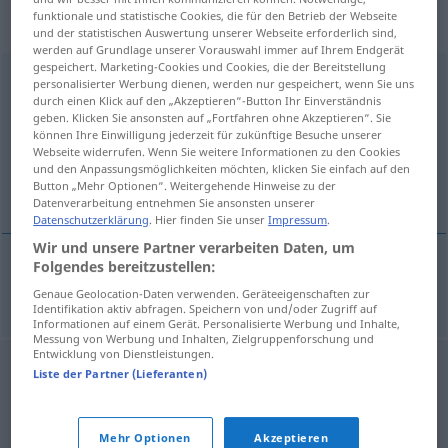
„Fortbewegungsfähigkeit“
:
funktionale und statistische Cookies, die für den Betrieb der Webseite
Femininum
und der statistischen Auswertung unserer Webseite erforderlich sind,
werden auf Grundlage unserer Vorauswahl immer auf Ihrem Endgerät
gespeichert. Marketing-Cookies und Cookies, die der Bereitstellung
Fortbewegungsfähigkeit
f
personalisierter Werbung dienen, werden nur gespeichert, wenn Sie uns
durch einen Klick auf den „Akzeptieren“-Button Ihr Einverständnis
Übersicht aller Übersetzungen
geben. Klicken Sie ansonsten auf „Fortfahren ohne Akzeptieren“. Sie
können Ihre Einwilligung jederzeit für zukünftige Besuche unserer
(Für mehr Details die Übersetzung anklicken/antippen)
Webseite widerrufen. Wenn Sie weitere Informationen zu den Cookies
und den Anpassungsmöglichkeiten möchten, klicken Sie einfach auf den
locomotive power
Button „Mehr Optionen“. Weitergehende Hinweise zu der
Datenverarbeitung entnehmen Sie ansonsten unserer
Datenschutzerklärung
. Hier finden Sie unser
Impressum
.
Wir und unsere Partner verarbeiten Daten, um
Folgendes bereitzustellen:
locomotive
power
Fortbewegungsfähigkeit
Genaue Geolocation-Daten verwenden. Geräteeigenschaften zur
Identifikation aktiv abfragen. Speichern von und/oder Zugriff auf
Informationen auf einem Gerät. Personalisierte Werbung und Inhalte,
Messung von Werbung und Inhalten, Zielgruppenforschung und
Entwicklung von Dienstleistungen.
Liste der Partner (Lieferanten)
Mehr Optionen
Akzeptieren