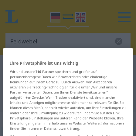
Ihre Privatsphäre ist uns wichtig
Deutsch-Englisch Wörterbuch
Feldwebel
Wir und unsere
716
-Partner speichern und greifen auf
Deutsch-Englisch Übersetzung für
personenbezogene Daten wie Browserdaten oder eindeutige
Kennungen auf Ihrem Gerät zu. Durch Auswahl von Akzeptieren
"Feldwebel"
aktivieren Sie Tracking-Technologien für die unter „Wir und unsere
Partner verarbeiten Daten, um Ihnen Dienste bereitzustellen“
aufgeführten Zwecke. Wenn Tracker deaktiviert sind, sind manche
"Feldwebel" Englisch Übersetzung
Inhalte und Anzeigen möglicherweise nicht mehr so relevant für Sie. Sie
können dieses Menü jederzeit wieder aufrufen, um Ihre Einstellungen zu
ändern oder Ihre Einwilligung zu widerrufen, indem Sie auf den Link
„Feldwebel“
: Maskulinum
Privatsphäre-Einstellungen am unteren Rand der Webseite klicken. Ihre
Einstellungen gelten innerhalb unseres Website. Weitere Informationen
finden Sie in unserer Datenschutzerklärung.
Feldwebel
[-ˌveːbəl]
m
<
Feldwebels
;
Feldwebel
>