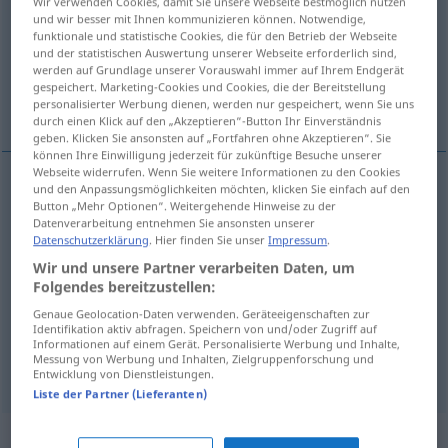
Wir verwenden Cookies, damit Sie unsere Webseite bestmöglich nutzen
und wir besser mit Ihnen kommunizieren können. Notwendige,
Übersicht aller Übersetzungen
funktionale und statistische Cookies, die für den Betrieb der Webseite
und der statistischen Auswertung unserer Webseite erforderlich sind,
(Für mehr Details die Übersetzung anklicken/antippen)
werden auf Grundlage unserer Vorauswahl immer auf Ihrem Endgerät
gespeichert. Marketing-Cookies und Cookies, die der Bereitstellung
sergeant, staff sergeant, provost sergeant
personalisierter Werbung dienen, werden nur gespeichert, wenn Sie uns
durch einen Klick auf den „Akzeptieren“-Button Ihr Einverständnis
geben. Klicken Sie ansonsten auf „Fortfahren ohne Akzeptieren“. Sie
können Ihre Einwilligung jederzeit für zukünftige Besuche unserer
Webseite widerrufen. Wenn Sie weitere Informationen zu den Cookies
und den Anpassungsmöglichkeiten möchten, klicken Sie einfach auf den
sergeant
Feldwebel
Button „Mehr Optionen“. Weitergehende Hinweise zu der
MIL
Datenverarbeitung entnehmen Sie ansonsten unserer
Datenschutzerklärung
. Hier finden Sie unser
Impressum
.
staff
sergeant
Feldwebel
der Luftwaffe
US
MIL
Wir und unsere Partner verarbeiten Daten, um
Folgendes bereitzustellen:
provost
sergeant
Feldwebel
der
MIL
Genaue Geolocation-Daten verwenden. Geräteeigenschaften zur
Identifikation aktiv abfragen. Speichern von und/oder Zugriff auf
Militärpolizei
Informationen auf einem Gerät. Personalisierte Werbung und Inhalte,
Messung von Werbung und Inhalten, Zielgruppenforschung und
Entwicklung von Dienstleistungen.
Liste der Partner (Lieferanten)
Beispielsätze für "Feldwebel"