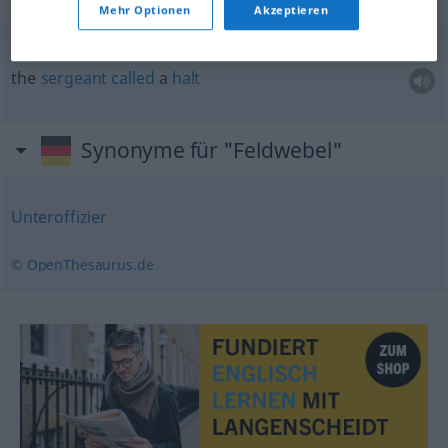
Mehr Optionen
Akzeptieren
der Feldwebel
ließ
halten
the
sergeant
called
a
halt
Synonyme für "Feldwebel"
Unteroffizier
© OpenThesaurus.de