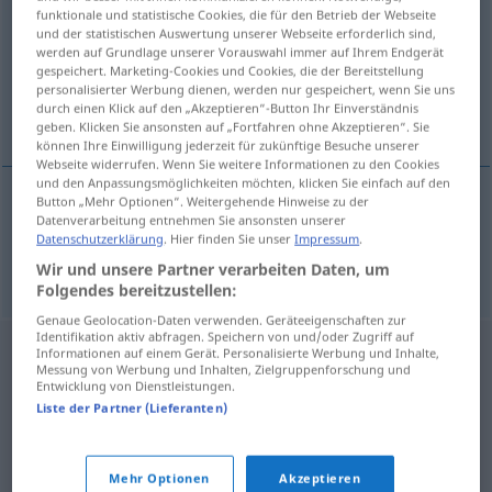
funktionale und statistische Cookies, die für den Betrieb der Webseite
und der statistischen Auswertung unserer Webseite erforderlich sind,
Übersicht aller Übersetzungen
werden auf Grundlage unserer Vorauswahl immer auf Ihrem Endgerät
(Für mehr Details die Übersetzung anklicken/antippen)
gespeichert. Marketing-Cookies und Cookies, die der Bereitstellung
personalisierter Werbung dienen, werden nur gespeichert, wenn Sie uns
durch einen Klick auf den „Akzeptieren“-Button Ihr Einverständnis
medical specialist
geben. Klicken Sie ansonsten auf „Fortfahren ohne Akzeptieren“. Sie
können Ihre Einwilligung jederzeit für zukünftige Besuche unserer
Webseite widerrufen. Wenn Sie weitere Informationen zu den Cookies
und den Anpassungsmöglichkeiten möchten, klicken Sie einfach auf den
Button „Mehr Optionen“. Weitergehende Hinweise zu der
Datenverarbeitung entnehmen Sie ansonsten unserer
(medical)
specialist
(
für
in
)
Fachärztin
MED
Datenschutzerklärung
. Hier finden Sie unser
Impressum
.
Facharzt
Wir und unsere Partner verarbeiten Daten, um
Folgendes bereitzustellen:
Genaue Geolocation-Daten verwenden. Geräteeigenschaften zur
Identifikation aktiv abfragen. Speichern von und/oder Zugriff auf
Informationen auf einem Gerät. Personalisierte Werbung und Inhalte,
Messung von Werbung und Inhalten, Zielgruppenforschung und
Entwicklung von Dienstleistungen.
Liste der Partner (Lieferanten)
Mehr Optionen
Akzeptieren