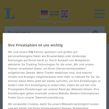
Ihre Privatsphäre ist uns wichtig
Deutsch-Englisch Wörterbuch
Fachärztin
Wir und unsere
716
-Partner speichern und greifen auf
personenbezogene Daten wie Browserdaten oder eindeutige
Deutsch-Englisch Übersetzung für
Kennungen auf Ihrem Gerät zu. Durch Auswahl von Akzeptieren
aktivieren Sie Tracking-Technologien für die unter „Wir und unsere
"Fachärztin"
Partner verarbeiten Daten, um Ihnen Dienste bereitzustellen“
aufgeführten Zwecke. Wenn Tracker deaktiviert sind, sind manche
Inhalte und Anzeigen möglicherweise nicht mehr so relevant für Sie. Sie
"Fachärztin" Englisch Übersetzung
können dieses Menü jederzeit wieder aufrufen, um Ihre Einstellungen zu
ändern oder Ihre Einwilligung zu widerrufen, indem Sie auf den Link
Privatsphäre-Einstellungen am unteren Rand der Webseite klicken. Ihre
Einstellungen gelten innerhalb unseres Website. Weitere Informationen
„Fachärztin“
: Femininum
finden Sie in unserer Datenschutzerklärung.
Wir verwenden Cookies, damit Sie unsere Webseite bestmöglich nutzen
Fachärztin
und wir besser mit Ihnen kommunizieren können. Notwendige,
f