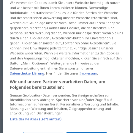
Wir verwenden Cookies, damit Sie unsere Webseite bestmöglich nutzen
und wir besser mit Ihnen kommunizieren können. Notwendige,
Übersicht aller Übersetzungen
funktionale und statistische Cookies, die für den Betrieb der Webseite
und der statistischen Auswertung unserer Webseite erforderlich sind,
(Für mehr Details die Übersetzung anklicken/antippen)
werden auf Grundlage unserer Vorauswahl immer auf Ihrem Endgerät
gespeichert. Marketing-Cookies und Cookies, die der Bereitstellung
expressive
personalisierter Werbung dienen, werden nur gespeichert, wenn Sie uns
durch einen Klick auf den „Akzeptieren“-Button Ihr Einverständnis
geben. Klicken Sie ansonsten auf „Fortfahren ohne Akzeptieren“. Sie
können Ihre Einwilligung jederzeit für zukünftige Besuche unserer
Webseite widerrufen. Wenn Sie weitere Informationen zu den Cookies
und den Anpassungsmöglichkeiten möchten, klicken Sie einfach auf den
expressive
expressiv
Gestaltung, Tanz etc
Button „Mehr Optionen“. Weitergehende Hinweise zu der
Datenverarbeitung entnehmen Sie ansonsten unserer
Datenschutzerklärung
. Hier finden Sie unser
Impressum
.
Wir und unsere Partner verarbeiten Daten, um
Beispielsätze aus externen Quellen
Folgendes bereitzustellen:
für "expressiv"
Genaue Geolocation-Daten verwenden. Geräteeigenschaften zur
Identifikation aktiv abfragen. Speichern von und/oder Zugriff auf
(nicht von der Langenscheidt Redaktion
Informationen auf einem Gerät. Personalisierte Werbung und Inhalte,
Messung von Werbung und Inhalten, Zielgruppenforschung und
geprüft)
Entwicklung von Dienstleistungen.
Liste der Partner (Lieferanten)
What's useful to him as an expressive motion?