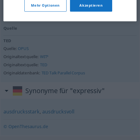
Quelle:
TED
Mehr Optionen
Akzeptieren
Quelle
TED
Quelle:
OPUS
Originaltextquelle:
WIT³
Originaltextquelle:
TED
Originaldatenbank:
TED Talk Parallel Corpus
Synonyme für "expressiv"
ausdrucksstark
,
ausdrucksvoll
© OpenThesaurus.de