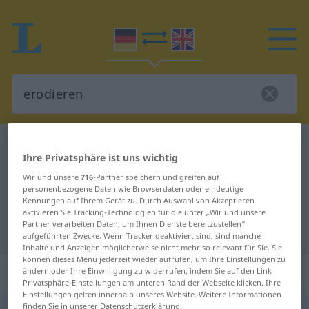
Deutsch-Englisch Wörterbuch
erodieren
Ihre Privatsphäre ist uns wichtig
Deutsch-Englisch Übersetzung für
Wir und unsere
716
-Partner speichern und greifen auf
"erodieren"
personenbezogene Daten wie Browserdaten oder eindeutige
Kennungen auf Ihrem Gerät zu. Durch Auswahl von Akzeptieren
aktivieren Sie Tracking-Technologien für die unter „Wir und unsere
Partner verarbeiten Daten, um Ihnen Dienste bereitzustellen“
"erodieren" Englisch Übersetzung
aufgeführten Zwecke. Wenn Tracker deaktiviert sind, sind manche
Inhalte und Anzeigen möglicherweise nicht mehr so relevant für Sie. Sie
können dieses Menü jederzeit wieder aufrufen, um Ihre Einstellungen zu
„erodieren“
: transitives Verb
ändern oder Ihre Einwilligung zu widerrufen, indem Sie auf den Link
Privatsphäre-Einstellungen am unteren Rand der Webseite klicken. Ihre
Einstellungen gelten innerhalb unseres Website. Weitere Informationen
erodieren
finden Sie in unserer Datenschutzerklärung.
[eroˈdiːrən]
v/t
<
kein
ge-
;
h
>