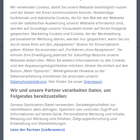
Wir verwenden Cookies, damit Sie unsere Webseite bestmöglich nutzen
Übersicht aller Übersetzungen
und wir besser mit Ihnen kommunizieren können. Notwendige,
funktionale und statistische Cookies, die für den Betrieb der Webseite
(Für mehr Details die Übersetzung anklicken/antippen)
und der statistischen Auswertung unserer Webseite erforderlich sind,
werden auf Grundlage unserer Vorauswahl immer auf Ihrem Endgerät
erode, wash away
gespeichert. Marketing-Cookies und Cookies, die der Bereitstellung
personalisierter Werbung dienen, werden nur gespeichert, wenn Sie uns
durch einen Klick auf den „Akzeptieren“-Button Ihr Einverständnis
geben. Klicken Sie ansonsten auf „Fortfahren ohne Akzeptieren“. Sie
können Ihre Einwilligung jederzeit für zukünftige Besuche unserer
Webseite widerrufen. Wenn Sie weitere Informationen zu den Cookies
erode
erodieren
besonders
GEOL
und den Anpassungsmöglichkeiten möchten, klicken Sie einfach auf den
Button „Mehr Optionen“. Weitergehende Hinweise zu der
Datenverarbeitung entnehmen Sie ansonsten unserer
wash
away
erodieren
besonders
GEOL
Datenschutzerklärung
. Hier finden Sie unser
Impressum
.
Wir und unsere Partner verarbeiten Daten, um
Folgendes bereitzustellen:
Beispielsätze aus externen Quellen
Genaue Geolocation-Daten verwenden. Geräteeigenschaften zur
Identifikation aktiv abfragen. Speichern von und/oder Zugriff auf
für "erodieren"
Informationen auf einem Gerät. Personalisierte Werbung und Inhalte,
Messung von Werbung und Inhalten, Zielgruppenforschung und
(nicht von der Langenscheidt Redaktion
Entwicklung von Dienstleistungen.
Liste der Partner (Lieferanten)
geprüft)