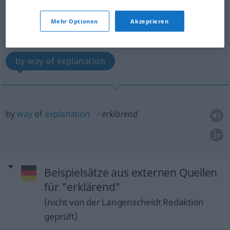
erklärend
adv
Mehr Optionen
Akzeptieren
Übersicht aller Übersetzungen
(Für mehr Details die Übersetzung anklicken/antippen)
by way of explanation
by
way
of
explanation
erklärend
Beispielsätze aus externen Quellen
für "erklärend"
(nicht von der Langenscheidt Redaktion
geprüft)