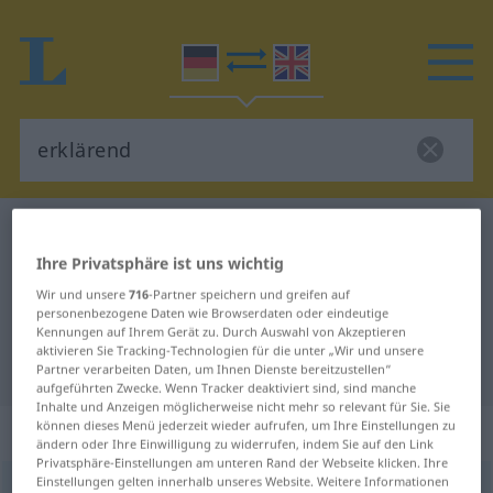
Deutsch-Englisch Wörterbuch
erklärend
Ihre Privatsphäre ist uns wichtig
Deutsch-Englisch Übersetzung für
Wir und unsere
716
-Partner speichern und greifen auf
"erklärend"
personenbezogene Daten wie Browserdaten oder eindeutige
Kennungen auf Ihrem Gerät zu. Durch Auswahl von Akzeptieren
aktivieren Sie Tracking-Technologien für die unter „Wir und unsere
"erklärend" Englisch Übersetzung
Partner verarbeiten Daten, um Ihnen Dienste bereitzustellen“
aufgeführten Zwecke. Wenn Tracker deaktiviert sind, sind manche
Inhalte und Anzeigen möglicherweise nicht mehr so relevant für Sie. Sie
können dieses Menü jederzeit wieder aufrufen, um Ihre Einstellungen zu
„erklärend“
: Adjektiv
ändern oder Ihre Einwilligung zu widerrufen, indem Sie auf den Link
Privatsphäre-Einstellungen am unteren Rand der Webseite klicken. Ihre
Einstellungen gelten innerhalb unseres Website. Weitere Informationen
erklärend
adj