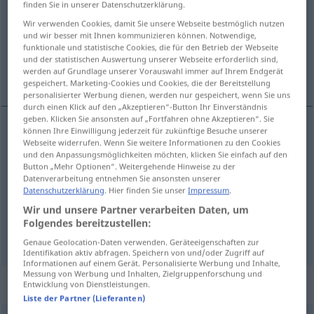
finden Sie in unserer Datenschutzerklärung.
Wir verwenden Cookies, damit Sie unsere Webseite bestmöglich nutzen
Übersicht aller Übersetzungen
und wir besser mit Ihnen kommunizieren können. Notwendige,
(Für mehr Details die Übersetzung anklicken/antippen)
funktionale und statistische Cookies, die für den Betrieb der Webseite
und der statistischen Auswertung unserer Webseite erforderlich sind,
werden auf Grundlage unserer Vorauswahl immer auf Ihrem Endgerät
explanatory, elucidative, elucidatory
gespeichert. Marketing-Cookies und Cookies, die der Bereitstellung
personalisierter Werbung dienen, werden nur gespeichert, wenn Sie uns
durch einen Klick auf den „Akzeptieren“-Button Ihr Einverständnis
geben. Klicken Sie ansonsten auf „Fortfahren ohne Akzeptieren“. Sie
können Ihre Einwilligung jederzeit für zukünftige Besuche unserer
Webseite widerrufen. Wenn Sie weitere Informationen zu den Cookies
explanatory
erklärend
Wort, Anmerkung etc
und den Anpassungsmöglichkeiten möchten, klicken Sie einfach auf den
Button „Mehr Optionen“. Weitergehende Hinweise zu der
elucidative
erklärend
Datenverarbeitung entnehmen Sie ansonsten unserer
Datenschutzerklärung
. Hier finden Sie unser
Impressum
.
Wir und unsere Partner verarbeiten Daten, um
elucidatory
erklärend
Folgendes bereitzustellen:
Genaue Geolocation-Daten verwenden. Geräteeigenschaften zur
Identifikation aktiv abfragen. Speichern von und/oder Zugriff auf
Informationen auf einem Gerät. Personalisierte Werbung und Inhalte,
Messung von Werbung und Inhalten, Zielgruppenforschung und
„erklärend“
: Adverb
Entwicklung von Dienstleistungen.
Liste der Partner (Lieferanten)