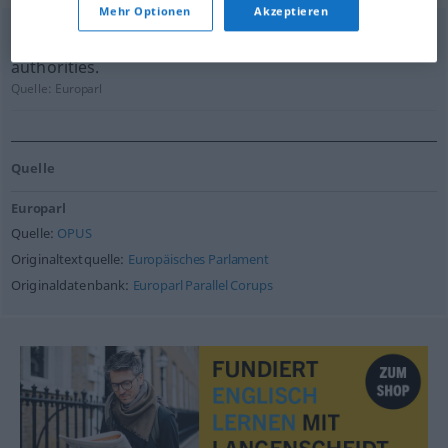
Mehr Optionen
Akzeptieren
A reminder has been recently sent to the French
authorities.
Quelle:
Europarl
Quelle
Europarl
Quelle:
OPUS
Originaltextquelle:
Europäisches Parlament
Originaldatenbank:
Europarl Parallel Corups