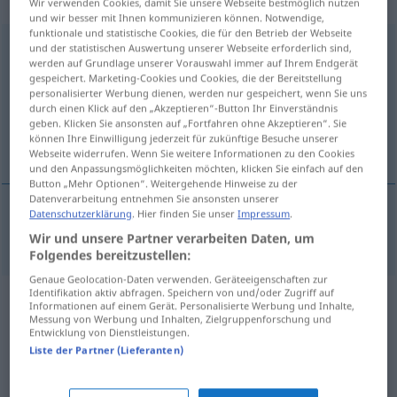
„Erinnerungsschreiben“
: Neutrum
Wir verwenden Cookies, damit Sie unsere Webseite bestmöglich nutzen
und wir besser mit Ihnen kommunizieren können. Notwendige,
funktionale und statistische Cookies, die für den Betrieb der Webseite
Erinnerungsschreiben
n
und der statistischen Auswertung unserer Webseite erforderlich sind,
werden auf Grundlage unserer Vorauswahl immer auf Ihrem Endgerät
gespeichert. Marketing-Cookies und Cookies, die der Bereitstellung
Übersicht aller Übersetzungen
personalisierter Werbung dienen, werden nur gespeichert, wenn Sie uns
(Für mehr Details die Übersetzung anklicken/antippen)
durch einen Klick auf den „Akzeptieren“-Button Ihr Einverständnis
geben. Klicken Sie ansonsten auf „Fortfahren ohne Akzeptieren“. Sie
können Ihre Einwilligung jederzeit für zukünftige Besuche unserer
reminder
Webseite widerrufen. Wenn Sie weitere Informationen zu den Cookies
und den Anpassungsmöglichkeiten möchten, klicken Sie einfach auf den
Button „Mehr Optionen“. Weitergehende Hinweise zu der
Datenverarbeitung entnehmen Sie ansonsten unserer
Datenschutzerklärung
. Hier finden Sie unser
Impressum
.
reminder
Erinnerungsschreiben
Wir und unsere Partner verarbeiten Daten, um
Folgendes bereitzustellen:
Genaue Geolocation-Daten verwenden. Geräteeigenschaften zur
Identifikation aktiv abfragen. Speichern von und/oder Zugriff auf
Beispielsätze aus externen Quellen
Informationen auf einem Gerät. Personalisierte Werbung und Inhalte,
Messung von Werbung und Inhalten, Zielgruppenforschung und
für "Erinnerungsschreiben"
Entwicklung von Dienstleistungen.
Liste der Partner (Lieferanten)
(nicht von der Langenscheidt Redaktion
geprüft)