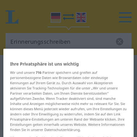
Ihre Privatsphäre ist uns wichtig
Deutsch-Englisch Wörterbuch
Erinnerungsschreiben
Wir und unsere
716
-Partner speichern und greifen auf
personenbezogene Daten wie Browserdaten oder eindeutige
Deutsch-Englisch Übersetzung für
Kennungen auf Ihrem Gerät zu. Durch Auswahl von Akzeptieren
aktivieren Sie Tracking-Technologien für die unter „Wir und unsere
"Erinnerungsschreiben"
Partner verarbeiten Daten, um Ihnen Dienste bereitzustellen“
aufgeführten Zwecke. Wenn Tracker deaktiviert sind, sind manche
Inhalte und Anzeigen möglicherweise nicht mehr so relevant für Sie. Sie
"Erinnerungsschreiben" Englisch
können dieses Menü jederzeit wieder aufrufen, um Ihre Einstellungen zu
ändern oder Ihre Einwilligung zu widerrufen, indem Sie auf den Link
Übersetzung
Privatsphäre-Einstellungen am unteren Rand der Webseite klicken. Ihre
Einstellungen gelten innerhalb unseres Website. Weitere Informationen
finden Sie in unserer Datenschutzerklärung.