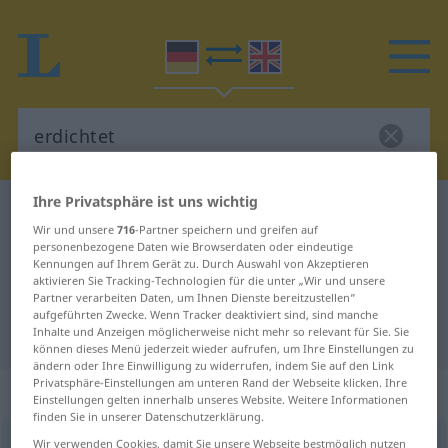
Ihre Privatsphäre ist uns wichtig
Deutsch-Englisch Wörterbuch
erdichtet
Wir und unsere
716
-Partner speichern und greifen auf
Deutsch-Englisch Übersetzung für
personenbezogene Daten wie Browserdaten oder eindeutige
Kennungen auf Ihrem Gerät zu. Durch Auswahl von Akzeptieren
"erdichtet"
aktivieren Sie Tracking-Technologien für die unter „Wir und unsere
Partner verarbeiten Daten, um Ihnen Dienste bereitzustellen“
aufgeführten Zwecke. Wenn Tracker deaktiviert sind, sind manche
"erdichtet" Englisch Übersetzung
Inhalte und Anzeigen möglicherweise nicht mehr so relevant für Sie. Sie
können dieses Menü jederzeit wieder aufrufen, um Ihre Einstellungen zu
ändern oder Ihre Einwilligung zu widerrufen, indem Sie auf den Link
Privatsphäre-Einstellungen am unteren Rand der Webseite klicken. Ihre
„erdichtet“
: Adjektiv
Einstellungen gelten innerhalb unseres Website. Weitere Informationen
finden Sie in unserer Datenschutzerklärung.
erdichtet
Wir verwenden Cookies, damit Sie unsere Webseite bestmöglich nutzen
adj