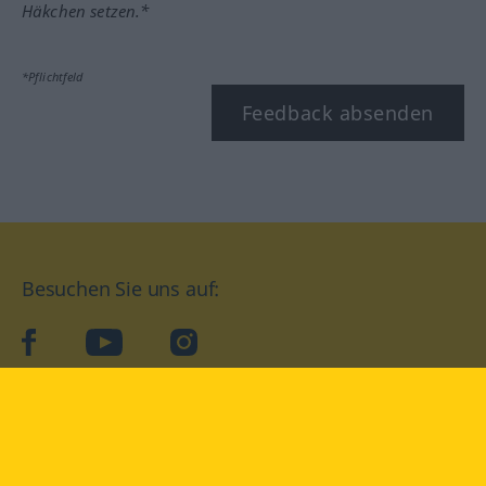
Häkchen setzen.*
*Pflichtfeld
Feedback absenden
Besuchen Sie uns auf:
facebook
YouTube
Instagram
Langenscheidt