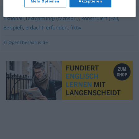
Mehr Optionen
Akzeptieren
fiktional (Textgattung) (fachspr.)
,
konstruiert (Fall,
Beispiel)
,
erdacht
,
erfunden
,
fiktiv
© OpenThesaurus.de