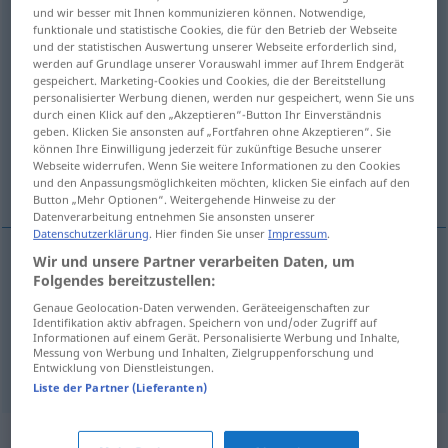
und wir besser mit Ihnen kommunizieren können. Notwendige,
funktionale und statistische Cookies, die für den Betrieb der Webseite
Übersicht aller Übersetzungen
und der statistischen Auswertung unserer Webseite erforderlich sind,
(Für mehr Details die Übersetzung anklicken/antippen)
werden auf Grundlage unserer Vorauswahl immer auf Ihrem Endgerät
gespeichert. Marketing-Cookies und Cookies, die der Bereitstellung
personalisierter Werbung dienen, werden nur gespeichert, wenn Sie uns
made-up, invented, fabricated, concocted,
durch einen Klick auf den „Akzeptieren“-Button Ihr Einverständnis
fictitious
geben. Klicken Sie ansonsten auf „Fortfahren ohne Akzeptieren“. Sie
können Ihre Einwilligung jederzeit für zukünftige Besuche unserer
Webseite widerrufen. Wenn Sie weitere Informationen zu den Cookies
trumped-up
und den Anpassungsmöglichkeiten möchten, klicken Sie einfach auf den
Button „Mehr Optionen“. Weitergehende Hinweise zu der
Datenverarbeitung entnehmen Sie ansonsten unserer
Datenschutzerklärung
. Hier finden Sie unser
Impressum
.
Wir und unsere Partner verarbeiten Daten, um
Folgendes bereitzustellen:
made-up
erdichtet
(
ATTR
)
Genaue Geolocation-Daten verwenden. Geräteeigenschaften zur
Identifikation aktiv abfragen. Speichern von und/oder Zugriff auf
invented, fabricated, concocted,
fictitious
,
Informationen auf einem Gerät. Personalisierte Werbung und Inhalte,
Messung von Werbung und Inhalten, Zielgruppenforschung und
trumped-up
erdichtet
Entwicklung von Dienstleistungen.
(
ATTR
)
Liste der Partner (Lieferanten)
Synonyme für "erdichtet"