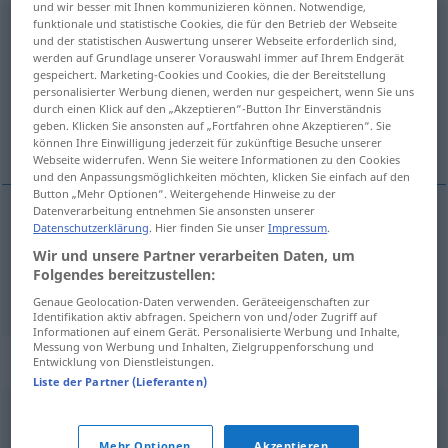
und wir besser mit Ihnen kommunizieren können. Notwendige,
funktionale und statistische Cookies, die für den Betrieb der Webseite
erdgebunden
adj
FIG
und der statistischen Auswertung unserer Webseite erforderlich sind,
werden auf Grundlage unserer Vorauswahl immer auf Ihrem Endgerät
Übersicht aller Übersetzungen
gespeichert. Marketing-Cookies und Cookies, die der Bereitstellung
personalisierter Werbung dienen, werden nur gespeichert, wenn Sie uns
(Für mehr Details die Übersetzung anklicken/antippen)
durch einen Klick auf den „Akzeptieren“-Button Ihr Einverständnis
geben. Klicken Sie ansonsten auf „Fortfahren ohne Akzeptieren“. Sie
earthbound, earthly
können Ihre Einwilligung jederzeit für zukünftige Besuche unserer
Webseite widerrufen. Wenn Sie weitere Informationen zu den Cookies
und den Anpassungsmöglichkeiten möchten, klicken Sie einfach auf den
Button „Mehr Optionen“. Weitergehende Hinweise zu der
Datenverarbeitung entnehmen Sie ansonsten unserer
Datenschutzerklärung
. Hier finden Sie unser
Impressum
.
earthbound
erdgebunden
Wir und unsere Partner verarbeiten Daten, um
Folgendes bereitzustellen:
earthly
erdgebunden
Genaue Geolocation-Daten verwenden. Geräteeigenschaften zur
Identifikation aktiv abfragen. Speichern von und/oder Zugriff auf
Informationen auf einem Gerät. Personalisierte Werbung und Inhalte,
Messung von Werbung und Inhalten, Zielgruppenforschung und
Synonyme für "erdgebunden"
Entwicklung von Dienstleistungen.
Liste der Partner (Lieferanten)
irdisch
,
landgestützt
,
terrestrisch
Mehr Optionen
Akzeptieren