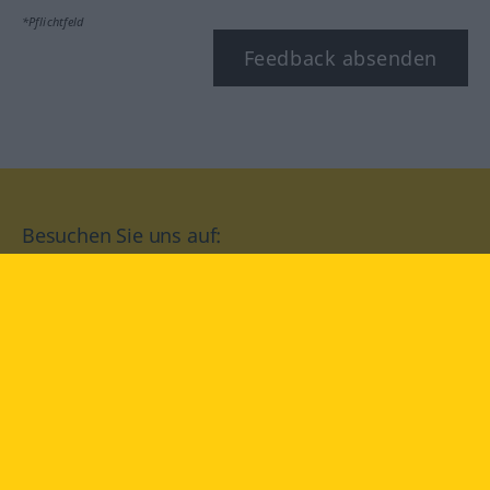
*Pflichtfeld
Feedback absenden
Besuchen Sie uns auf:
facebook
YouTube
Instagram
Langenscheidt
NUTZUNGSBEDINGUNGEN