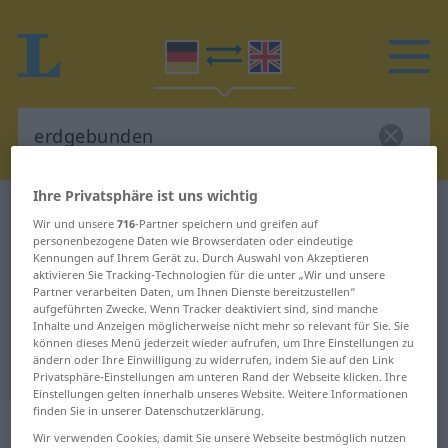
Ihre Privatsphäre ist uns wichtig
Deutsch-Englisch Wörterbuch
erdgebunden
Wir und unsere
716
-Partner speichern und greifen auf
Deutsch-Englisch Übersetzung für
personenbezogene Daten wie Browserdaten oder eindeutige
Kennungen auf Ihrem Gerät zu. Durch Auswahl von Akzeptieren
"erdgebunden"
aktivieren Sie Tracking-Technologien für die unter „Wir und unsere
Partner verarbeiten Daten, um Ihnen Dienste bereitzustellen“
aufgeführten Zwecke. Wenn Tracker deaktiviert sind, sind manche
Inhalte und Anzeigen möglicherweise nicht mehr so relevant für Sie. Sie
"erdgebunden" Englisch
können dieses Menü jederzeit wieder aufrufen, um Ihre Einstellungen zu
ändern oder Ihre Einwilligung zu widerrufen, indem Sie auf den Link
Übersetzung
Privatsphäre-Einstellungen am unteren Rand der Webseite klicken. Ihre
Einstellungen gelten innerhalb unseres Website. Weitere Informationen
finden Sie in unserer Datenschutzerklärung.
„erdgebunden“
: Adjektiv
Wir verwenden Cookies, damit Sie unsere Webseite bestmöglich nutzen