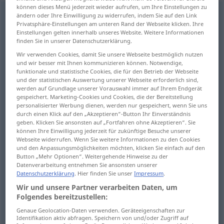
können dieses Menü jederzeit wieder aufrufen, um Ihre Einstellungen zu
Empfindlichkeit
f
<
Empfindlichkeit
;
kein
pl
>
ändern oder Ihre Einwilligung zu widerrufen, indem Sie auf den Link
Privatsphäre-Einstellungen am unteren Rand der Webseite klicken. Ihre
Einstellungen gelten innerhalb unseres Website. Weitere Informationen
Übersicht aller Übersetzungen
finden Sie in unserer Datenschutzerklärung.
(Für mehr Details die Übersetzung anklicken/antippen)
Wir verwenden Cookies, damit Sie unsere Webseite bestmöglich nutzen
und wir besser mit Ihnen kommunizieren können. Notwendige,
sensitiveness, sensitivity
funktionale und statistische Cookies, die für den Betrieb der Webseite
und der statistischen Auswertung unserer Webseite erforderlich sind,
werden auf Grundlage unserer Vorauswahl immer auf Ihrem Endgerät
delicateness, delicacy
gespeichert. Marketing-Cookies und Cookies, die der Bereitstellung
personalisierter Werbung dienen, werden nur gespeichert, wenn Sie uns
durch einen Klick auf den „Akzeptieren“-Button Ihr Einverständnis
sensitiveness, sensitivity, susceptibility
geben. Klicken Sie ansonsten auf „Fortfahren ohne Akzeptieren“. Sie
können Ihre Einwilligung jederzeit für zukünftige Besuche unserer
Webseite widerrufen. Wenn Sie weitere Informationen zu den Cookies
touchiness, sensitiveness, sensitivity
und den Anpassungsmöglichkeiten möchten, klicken Sie einfach auf den
Button „Mehr Optionen“. Weitergehende Hinweise zu der
Datenverarbeitung entnehmen Sie ansonsten unserer
Datenschutzerklärung
. Hier finden Sie unser
Impressum
.
irritability
severity
Wir und unsere Partner verarbeiten Daten, um
Folgendes bereitzustellen:
sensitivity, speed
sensitivity, allergy
Genaue Geolocation-Daten verwenden. Geräteeigenschaften zur
Identifikation aktiv abfragen. Speichern von und/oder Zugriff auf