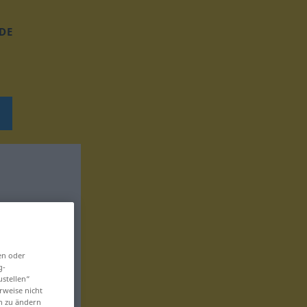
DE
en oder
g-
ustellen“
rweise nicht
en zu ändern