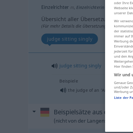
oder Ihre E
Einzelrichter
m
,
Einzelrichterin
f
Webseite kli
unserer Dat
Übersicht aller Übersetzungen
Wir verwend
(Für mehr Details die Übersetzung anklicken/an
kommunizier
der statist
immer auf I
judge sitting singly
Werbung die
Einverständ
jederzeit f
und den Anp
Weitergehen
judge
sitting
singly
Hier finden
Wir und 
Beispiele
Genaue Geol
und/oder Zu
the judge of an ‘Amtsgericht’ si
Werbung und
Liste der P
Beispielsätze aus externen 
(nicht von der Langenscheidt Reda