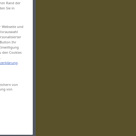
eren Rand der
den Sie in
er Webseite und
 Vorauswahl
sonalisierter
Button Ihr
Einwilligung
zu den Cookies
.
zerklärung
.
eichern von
sung von