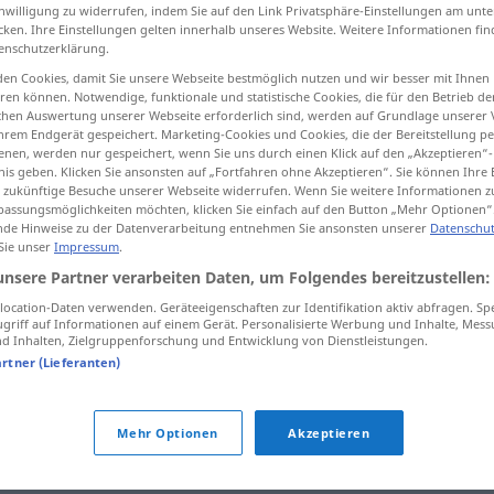
inwilligung zu widerrufen, indem Sie auf den Link Privatsphäre-Einstellungen am unt
cken. Ihre Einstellungen gelten innerhalb unseres Website. Weitere Informationen fin
enschutzerklärung.
en Cookies, damit Sie unsere Webseite bestmöglich nutzen und wir besser mit Ihnen
tippen)
en können. Notwendige, funktionale und statistische Cookies, die für den Betrieb d
ischen Auswertung unserer Webseite erforderlich sind, werden auf Grundlage unserer
hrem Endgerät gespeichert. Marketing-Cookies und Cookies, die der Bereitstellung per
nen, werden nur gespeichert, wenn Sie uns durch einen Klick auf den „Akzeptieren“-
nis geben. Klicken Sie ansonsten auf „Fortfahren ohne Akzeptieren“. Sie können Ihre 
ür zukünftige Besuche unserer Webseite widerrufen. Wenn Sie weitere Informationen 
assungsmöglichkeiten möchten, klicken Sie einfach auf den Button „Mehr Optionen“
de Hinweise zu der Datenverarbeitung entnehmen Sie ansonsten unserer
Datenschut
Einzelrichter
JUR
 Sie unser
Impressum
.
unsere Partner verarbeiten Daten, um Folgendes bereitzustellen:
ocation-Daten verwenden. Geräteeigenschaften zur Identifikation aktiv abfragen. Sp
griff auf Informationen auf einem Gerät. Personalisierte Werbung und Inhalte, Mes
tting singly
der
Amtsrichter
als Einzelrichter
 Inhalten, Zielgruppenforschung und Entwicklung von Dienstleistungen.
artner (Lieferanten)
Quellen für "Einzelrichter"
Mehr Optionen
Akzeptieren
ktion geprüft)