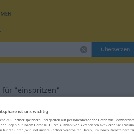
HMEN
Übersetzen
für "einspritzen"
zung
atsphäre ist uns wichtig
sere
716
-Partner speichern und greifen auf personenbezogene Daten wie Browserdat
erb
Kennungen auf Ihrem Gerät zu. Durch Auswahl von Akzeptieren aktivieren Sie Trackin
n für die unter „Wir und unsere Partner verarbeiten Daten, um Ihnen Dienste bereitz