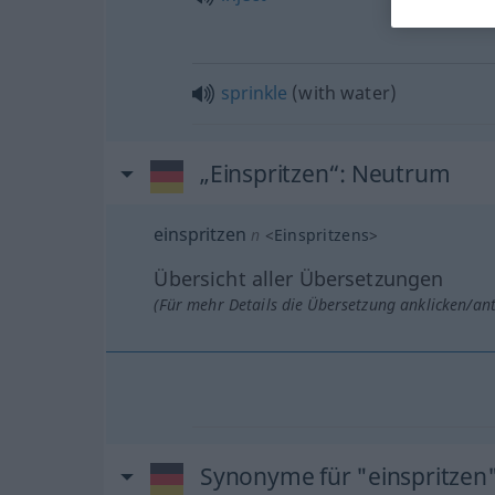
sprinkle
(with water)
„Einspritzen“
: Neutrum
einspritzen
n
<
Einspritzens
>
Übersicht aller Übersetzungen
(Für mehr Details die Übersetzung anklicken/an
Synonyme für "einspritzen