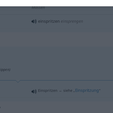
Massen
einspritzen
einsprengen
tippen)
Einspritzung
Einspritzen → siehe „
“
"