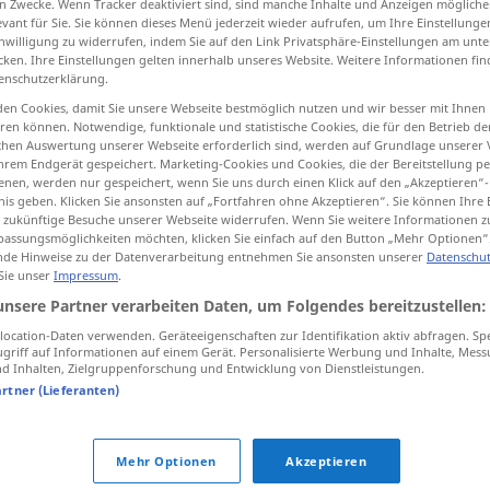
n Zwecke. Wenn Tracker deaktiviert sind, sind manche Inhalte und Anzeigen mögliche
evant für Sie. Sie können dieses Menü jederzeit wieder aufrufen, um Ihre Einstellung
inwilligung zu widerrufen, indem Sie auf den Link Privatsphäre-Einstellungen am unt
cken. Ihre Einstellungen gelten innerhalb unseres Website. Weitere Informationen fin
enschutzerklärung.
tippen)
en Cookies, damit Sie unsere Webseite bestmöglich nutzen und wir besser mit Ihnen
en können. Notwendige, funktionale und statistische Cookies, die für den Betrieb d
sprinkle with water
ischen Auswertung unserer Webseite erforderlich sind, werden auf Grundlage unserer
hrem Endgerät gespeichert. Marketing-Cookies und Cookies, die der Bereitstellung per
nen, werden nur gespeichert, wenn Sie uns durch einen Klick auf den „Akzeptieren“-
nis geben. Klicken Sie ansonsten auf „Fortfahren ohne Akzeptieren“. Sie können Ihre 
ür zukünftige Besuche unserer Webseite widerrufen. Wenn Sie weitere Informationen 
einspritzen
assungsmöglichkeiten möchten, klicken Sie einfach auf den Button „Mehr Optionen“
MED
de Hinweise zu der Datenverarbeitung entnehmen Sie ansonsten unserer
Datenschut
 Sie unser
Impressum
.
unsere Partner verarbeiten Daten, um Folgendes bereitzustellen:
an
injection
of
jemandem
etwas
einspritzen
ocation-Daten verwenden. Geräteeigenschaften zur Identifikation aktiv abfragen. Sp
griff auf Informationen auf einem Gerät. Personalisierte Werbung und Inhalte, Mes
 Inhalten, Zielgruppenforschung und Entwicklung von Dienstleistungen.
artner (Lieferanten)
einspritzen
Kraftstoff
AUTO
Mehr Optionen
Akzeptieren
einspritzen
plastische
KUNSTSTOFF