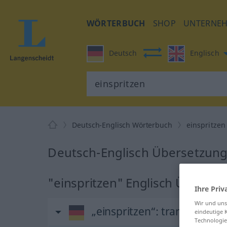
WÖRTERBUCH
SHOP
UNTERNE
Deutsch
Englisch
Deutsch-Englisch Wörterbuch
einspritzen
Deutsch-Englisch Übersetzung 
"einspritzen" Englisch Überset
Ihre Priv
Wir und un
„einspritzen“
: transitives V
eindeutige 
Technologie