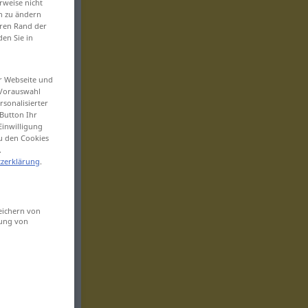
rweise nicht
en zu ändern
eren Rand der
den Sie in
er Webseite und
 Vorauswahl
sonalisierter
Button Ihr
Einwilligung
zu den Cookies
.
zerklärung
.
eichern von
sung von